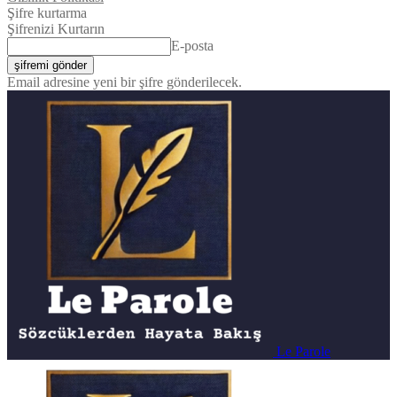
Şifre kurtarma
Şifrenizi Kurtarın
E-posta
Email adresine yeni bir şifre gönderilecek.
Le Parole