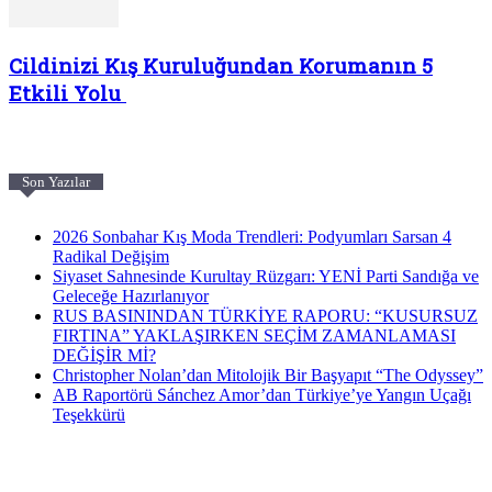
Cildinizi Kış Kuruluğundan Korumanın 5
Etkili Yolu
Son Yazılar
2026 Sonbahar Kış Moda Trendleri: Podyumları Sarsan 4
Radikal Değişim
Siyaset Sahnesinde Kurultay Rüzgarı: YENİ Parti Sandığa ve
Geleceğe Hazırlanıyor
RUS BASININDAN TÜRKİYE RAPORU: “KUSURSUZ
FIRTINA” YAKLAŞIRKEN SEÇİM ZAMANLAMASI
DEĞİŞİR Mİ?
Christopher Nolan’dan Mitolojik Bir Başyapıt “The Odyssey”
AB Raportörü Sánchez Amor’dan Türkiye’ye Yangın Uçağı
Teşekkürü