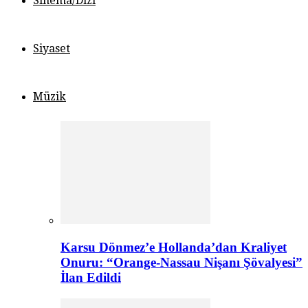
Sinema/Dizi
Siyaset
Müzik
Karsu Dönmez’e Hollanda’dan Kraliyet
Onuru: “Orange-Nassau Nişanı Şövalyesi”
İlan Edildi