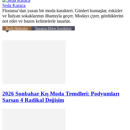
Seda Karaca
Floransa’dan yazan bir moda karakteri. Günleri kumaşlar, eskizler
ve İtalyan sokaklarının ilhamıyla geçer. Modayı çizer, gördüklerini
not eder ve bazen kelimelerle tasarlar.
İlgili Haberler
Yazarın Diğer İçerikleri
2026 Sonbahar Kış Moda Trendleri: Podyumları
Sarsan 4 Radikal Değişim