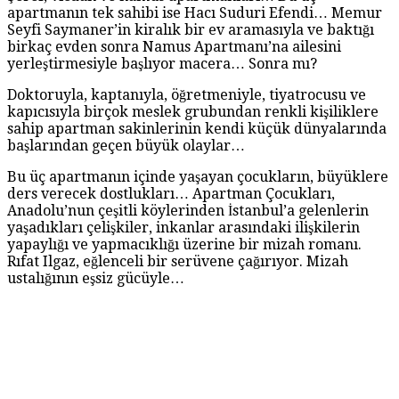
apartmanın tek sahibi ise Hacı Suduri Efendi… Memur
Seyfi Saymaner’in kiralık bir ev aramasıyla ve baktığı
birkaç evden sonra Namus Apartmanı’na ailesini
yerleştirmesiyle başlıyor macera… Sonra mı?
Doktoruyla, kaptanıyla, öğretmeniyle, tiyatrocusu ve
kapıcısıyla birçok meslek grubundan renkli kişiliklere
sahip apartman sakinlerinin kendi küçük dünyalarında
başlarından geçen büyük olaylar…
Bu üç apartmanın içinde yaşayan çocukların, büyüklere
ders verecek dostlukları… Apartman Çocukları,
Anadolu’nun çeşitli köylerinden İstanbul’a gelenlerin
yaşadıkları çelişkiler, inkanlar arasındaki ilişkilerin
yapaylığı ve yapmacıklığı üzerine bir mizah romanı.
Rıfat Ilgaz, eğlenceli bir serüvene çağırıyor. Mizah
ustalığının eşsiz gücüyle…