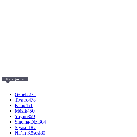
Katagoriler
Genel
2271
Tiyatro
478
Kitap
451
Müzik
450
Yaşam
359
Sinema/Dizi
304
Siyaset
187
Nil’in Köşesi
80