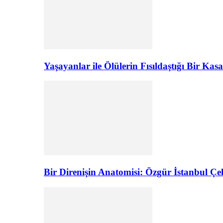
Yaşayanlar ile Ölülerin Fısıldaştığı Bir K
Bir Direnişin Anatomisi: Özgür İstanbul Çel