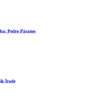
asaba: Pedro Páramo
ik İrade