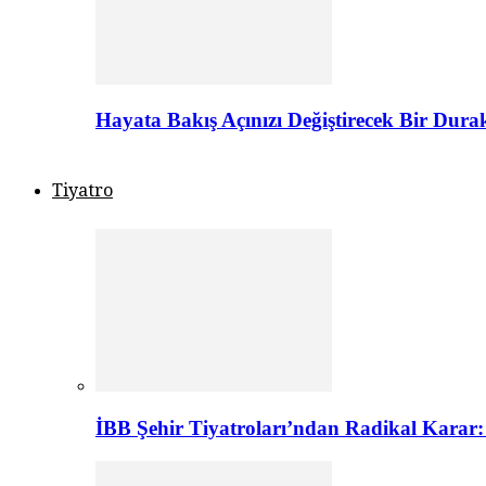
Hayata Bakış Açınızı Değiştirecek Bir Dur
Tiyatro
İBB Şehir Tiyatroları’ndan Radikal Karar: 