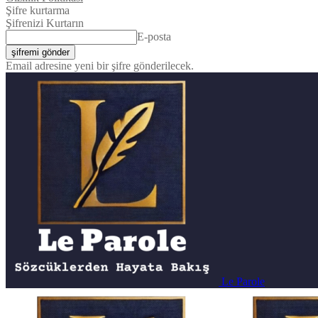
Şifre kurtarma
Şifrenizi Kurtarın
E-posta
Email adresine yeni bir şifre gönderilecek.
Le Parole