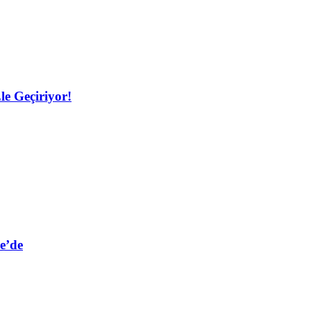
le Geçiriyor!
e’de