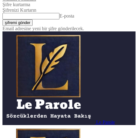
Şifre kurtarma
Şifrenizi Kurtarın
E-posta
Email adresine yeni bir şifre gönderilecek.
Le Parole