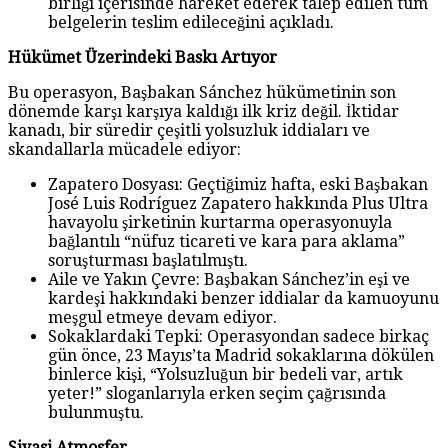
birliği içerisinde hareket ederek talep edilen tüm
belgelerin teslim edileceğini açıkladı.
Hükümet Üzerindeki Baskı Artıyor
Bu operasyon, Başbakan Sánchez hükümetinin son
dönemde karşı karşıya kaldığı ilk kriz değil. İktidar
kanadı, bir süredir çeşitli yolsuzluk iddiaları ve
skandallarla mücadele ediyor:
Zapatero Dosyası: Geçtiğimiz hafta, eski Başbakan
José Luis Rodríguez Zapatero hakkında Plus Ultra
havayolu şirketinin kurtarma operasyonuyla
bağlantılı “nüfuz ticareti ve kara para aklama”
soruşturması başlatılmıştı.
Aile ve Yakın Çevre: Başbakan Sánchez’in eşi ve
kardeşi hakkındaki benzer iddialar da kamuoyunu
meşgul etmeye devam ediyor.
Sokaklardaki Tepki: Operasyondan sadece birkaç
gün önce, 23 Mayıs’ta Madrid sokaklarına dökülen
binlerce kişi, “Yolsuzluğun bir bedeli var, artık
yeter!” sloganlarıyla erken seçim çağrısında
bulunmuştu.
Siyasi Atmosfer