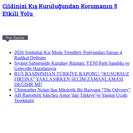
Cildinizi Kış Kuruluğundan Korumanın 5
Etkili Yolu
Son Yazılar
2026 Sonbahar Kış Moda Trendleri: Podyumları Sarsan 4
Radikal Değişim
Siyaset Sahnesinde Kurultay Rüzgarı: YENİ Parti Sandığa ve
Geleceğe Hazırlanıyor
RUS BASININDAN TÜRKİYE RAPORU: “KUSURSUZ
FIRTINA” YAKLAŞIRKEN SEÇİM ZAMANLAMASI
DEĞİŞİR Mİ?
Christopher Nolan’dan Mitolojik Bir Başyapıt “The Odyssey”
AB Raportörü Sánchez Amor’dan Türkiye’ye Yangın Uçağı
Teşekkürü