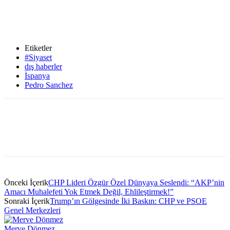
Etiketler
#Siyaset
dış haberler
İspanya
Pedro Sanchez
Önceki İçerik
CHP Lideri Özgür Özel Dünyaya Seslendi: “AKP’nin
Amacı Muhalefeti Yok Etmek Değil, Ehlileştirmek!”
Sonraki İçerik
Trump’ın Gölgesinde İki Baskın: CHP ve PSOE
Genel Merkezleri
Merve Dönmez