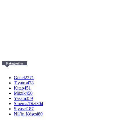
Katagoriler
Genel
2271
Tiyatro
478
Kitap
451
Müzik
450
Yaşam
359
Sinema/Dizi
304
Siyaset
187
Nil’in Köşesi
80