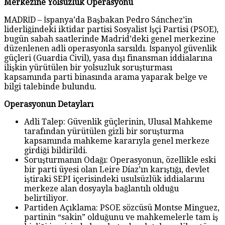
Merkezine Yolsuzluk Operasyonu
MADRİD – İspanya’da Başbakan Pedro Sánchez’in
liderliğindeki iktidar partisi Sosyalist İşçi Partisi (PSOE),
bugün sabah saatlerinde Madrid’deki genel merkezine
düzenlenen adli operasyonla sarsıldı. İspanyol güvenlik
güçleri (Guardia Civil), yasa dışı finansman iddialarına
ilişkin yürütülen bir yolsuzluk soruşturması
kapsamında parti binasında arama yaparak belge ve
bilgi talebinde bulundu.
Operasyonun Detayları
Adli Talep: Güvenlik güçlerinin, Ulusal Mahkeme
tarafından yürütülen gizli bir soruşturma
kapsamında mahkeme kararıyla genel merkeze
girdiği bildirildi.
Soruşturmanın Odağı: Operasyonun, özellikle eski
bir parti üyesi olan Leire Díaz’ın karıştığı, devlet
iştiraki SEPI içerisindeki usulsüzlük iddialarını
merkeze alan dosyayla bağlantılı olduğu
belirtiliyor.
Partiden Açıklama: PSOE sözcüsü Montse Minguez,
partinin “sakin” olduğunu ve mahkemelerle tam iş