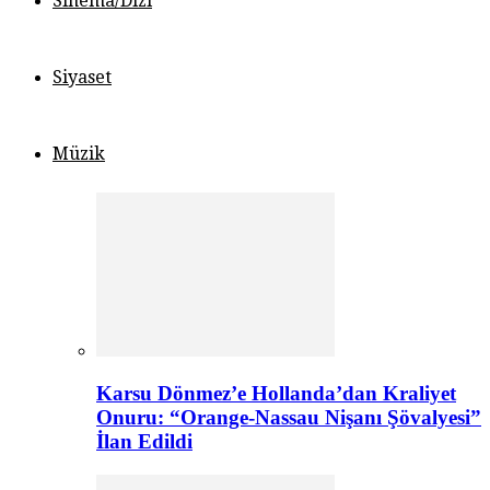
Sinema/Dizi
Siyaset
Müzik
Karsu Dönmez’e Hollanda’dan Kraliyet
Onuru: “Orange-Nassau Nişanı Şövalyesi”
İlan Edildi