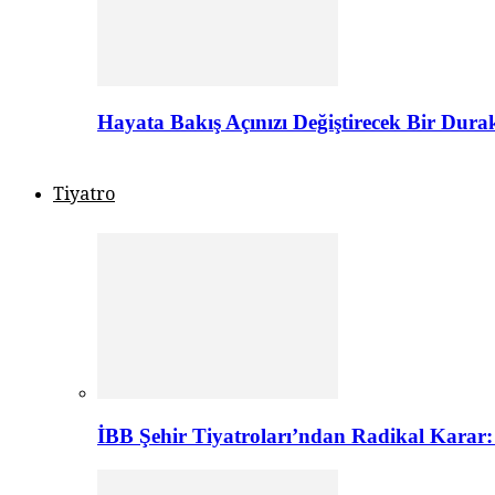
Hayata Bakış Açınızı Değiştirecek Bir Dur
Tiyatro
İBB Şehir Tiyatroları’ndan Radikal Karar: 