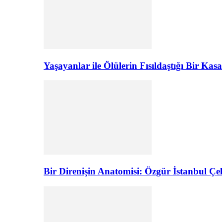
Yaşayanlar ile Ölülerin Fısıldaştığı Bir K
Bir Direnişin Anatomisi: Özgür İstanbul Çel