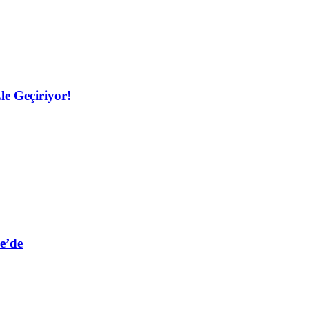
le Geçiriyor!
e’de