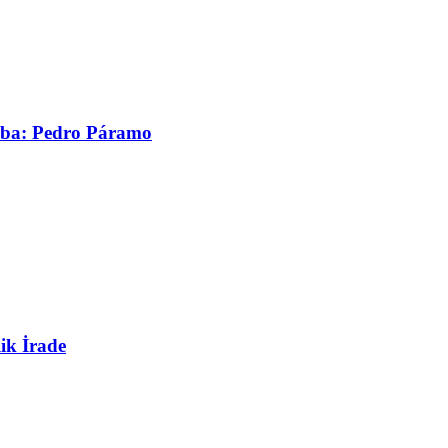
asaba: Pedro Páramo
ik İrade