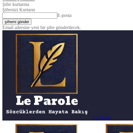
Şifre kurtarma
Şifrenizi Kurtarın
E-posta
Email adresine yeni bir şifre gönderilecek.
Le Parole