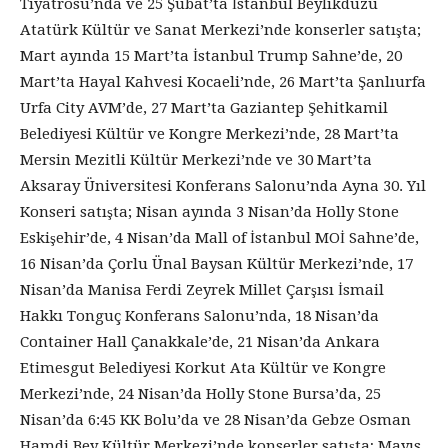
Tiyatrosu’nda ve 25 Şubat’ta İstanbul Beylikdüzü
Atatürk Kültür ve Sanat Merkezi’nde konserler satışta;
Mart ayında 15 Mart’ta İstanbul Trump Sahne’de, 20
Mart’ta Hayal Kahvesi Kocaeli’nde, 26 Mart’ta Şanlıurfa
Urfa City AVM’de, 27 Mart’ta Gaziantep Şehitkamil
Belediyesi Kültür ve Kongre Merkezi’nde, 28 Mart’ta
Mersin Mezitli Kültür Merkezi’nde ve 30 Mart’ta
Aksaray Üniversitesi Konferans Salonu’nda Ayna 30. Yıl
Konseri satışta; Nisan ayında 3 Nisan’da Holly Stone
Eskişehir’de, 4 Nisan’da Mall of İstanbul MOİ Sahne’de,
16 Nisan’da Çorlu Ünal Baysan Kültür Merkezi’nde, 17
Nisan’da Manisa Ferdi Zeyrek Millet Çarşısı İsmail
Hakkı Tonguç Konferans Salonu’nda, 18 Nisan’da
Container Hall Çanakkale’de, 21 Nisan’da Ankara
Etimesgut Belediyesi Korkut Ata Kültür ve Kongre
Merkezi’nde, 24 Nisan’da Holly Stone Bursa’da, 25
Nisan’da 6:45 KK Bolu’da ve 28 Nisan’da Gebze Osman
Hamdi Bey Kültür Merkezi’nde konserler satışta; Mayıs