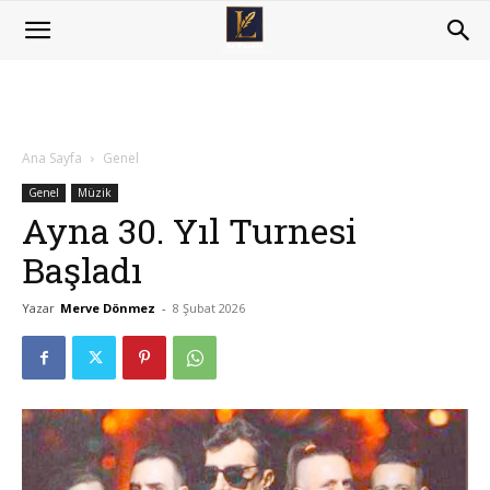
Ana Sayfa
Genel
Genel
Müzik
Ayna 30. Yıl Turnesi
Başladı
Yazar
Merve Dönmez
-
8 Şubat 2026