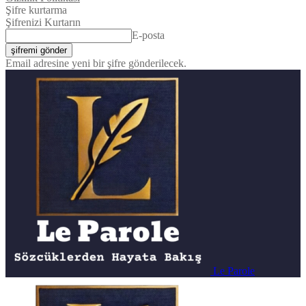
Şifre kurtarma
Şifrenizi Kurtarın
E-posta
Email adresine yeni bir şifre gönderilecek.
Le Parole