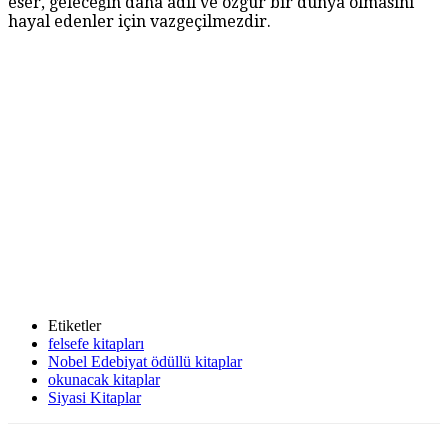
eser, geleceğin daha adil ve özgür bir dünya olmasını
hayal edenler için vazgeçilmezdir.
Etiketler
felsefe kitapları
Nobel Edebiyat ödüllü kitaplar
okunacak kitaplar
Siyasi Kitaplar