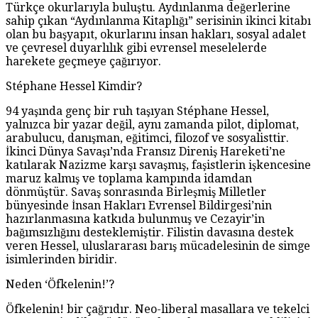
Türkçe okurlarıyla buluştu. Aydınlanma değerlerine
sahip çıkan “Aydınlanma Kitaplığı” serisinin ikinci kitabı
olan bu başyapıt, okurlarını insan hakları, sosyal adalet
ve çevresel duyarlılık gibi evrensel meselelerde
harekete geçmeye çağırıyor.
Stéphane Hessel Kimdir?
94 yaşında genç bir ruh taşıyan Stéphane Hessel,
yalnızca bir yazar değil, aynı zamanda pilot, diplomat,
arabulucu, danışman, eğitimci, filozof ve sosyalisttir.
İkinci Dünya Savaşı’nda Fransız Direniş Hareketi’ne
katılarak Nazizme karşı savaşmış, faşistlerin işkencesine
maruz kalmış ve toplama kampında idamdan
dönmüştür. Savaş sonrasında Birleşmiş Milletler
bünyesinde İnsan Hakları Evrensel Bildirgesi’nin
hazırlanmasına katkıda bulunmuş ve Cezayir’in
bağımsızlığını desteklemiştir. Filistin davasına destek
veren Hessel, uluslararası barış mücadelesinin de simge
isimlerinden biridir.
Neden ‘Öfkelenin!’?
Öfkelenin! bir çağrıdır. Neo-liberal masallara ve tekelci