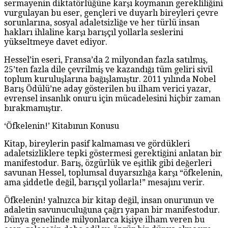
sermayenin diktatörlüğüne karşı koymanın gerekliliğini
vurgulayan bu eser, gençleri ve duyarlı bireyleri çevre
sorunlarına, sosyal adaletsizliğe ve her türlü insan
hakları ihlaline karşı barışçıl yollarla seslerini
yükseltmeye davet ediyor.
Hessel’in eseri, Fransa’da 2 milyondan fazla satılmış,
25’ten fazla dile çevrilmiş ve kazandığı tüm geliri sivil
toplum kuruluşlarına bağışlamıştır. 2011 yılında Nobel
Barış Ödülü’ne aday gösterilen bu ilham verici yazar,
evrensel insanlık onuru için mücadelesini hiçbir zaman
bırakmamıştır.
‘Öfkelenin!’ Kitabının Konusu
Kitap, bireylerin pasif kalmaması ve gördükleri
adaletsizliklere tepki göstermesi gerektiğini anlatan bir
manifestodur. Barış, özgürlük ve eşitlik gibi değerleri
savunan Hessel, toplumsal duyarsızlığa karşı “öfkelenin,
ama şiddetle değil, barışçıl yollarla!” mesajını verir.
Öfkelenin! yalnızca bir kitap değil, insan onurunun ve
adaletin savunuculuğuna çağrı yapan bir manifestodur.
Dünya genelinde milyonlarca kişiye ilham veren bu