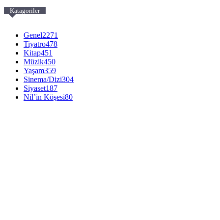
Katagoriler
Genel
2271
Tiyatro
478
Kitap
451
Müzik
450
Yaşam
359
Sinema/Dizi
304
Siyaset
187
Nil’in Köşesi
80