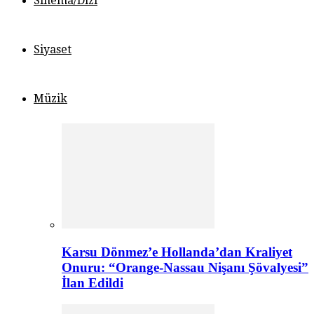
Sinema/Dizi
Siyaset
Müzik
Karsu Dönmez’e Hollanda’dan Kraliyet
Onuru: “Orange-Nassau Nişanı Şövalyesi”
İlan Edildi