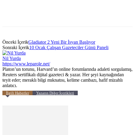
Önceki İçerik
Gladiator 2 Yeni Bir İsyan Başlıyor
Sonraki İçerik
10 Ocak Çalışan Gazeteciler Günü Paneli
Nil Yurda
https://www.leparole.net/
Platon’un torunu, Harvard’ın online forumlarında adaleti sorgulamış,
Reuters sertifikalı dijital gazeteci & yazar. Her şeyi kaynağından
teyit eder; meraklı bilgi mıknatısı, kelime cambazı, hafif mizahlı
anlatıcı.
İlgili Haberler
Yazarın Diğer İçerikleri