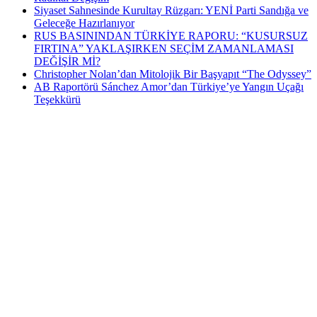
Siyaset Sahnesinde Kurultay Rüzgarı: YENİ Parti Sandığa ve
Geleceğe Hazırlanıyor
RUS BASININDAN TÜRKİYE RAPORU: “KUSURSUZ
FIRTINA” YAKLAŞIRKEN SEÇİM ZAMANLAMASI
DEĞİŞİR Mİ?
Christopher Nolan’dan Mitolojik Bir Başyapıt “The Odyssey”
AB Raportörü Sánchez Amor’dan Türkiye’ye Yangın Uçağı
Teşekkürü