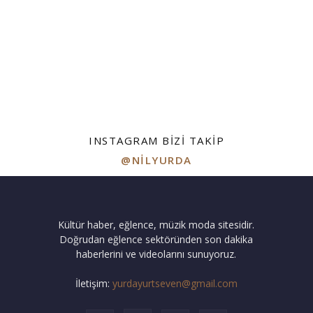
INSTAGRAM BIZI TAKIP
@NILYURDA
Kültür haber, eğlence, müzik moda sitesidir.
Doğrudan eğlence sektöründen son dakika
haberlerini ve videolarını sunuyoruz.
İletişim:
yurdayurtseven@gmail.com