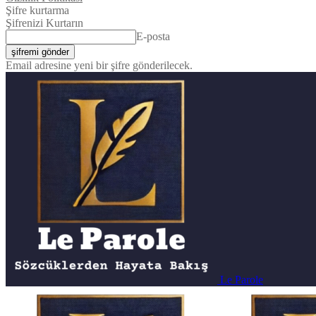
Şifre kurtarma
Şifrenizi Kurtarın
E-posta
Email adresine yeni bir şifre gönderilecek.
Le Parole