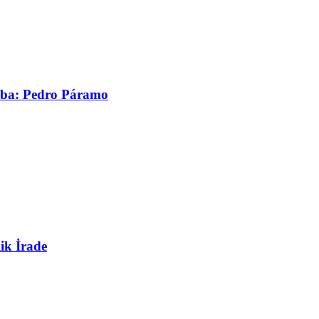
asaba: Pedro Páramo
ik İrade