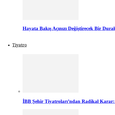
Hayata Bakış Açınızı Değiştirecek Bir Dur
Tiyatro
İBB Şehir Tiyatroları’ndan Radikal Karar: 