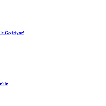
le Geçiriyor!
e’de