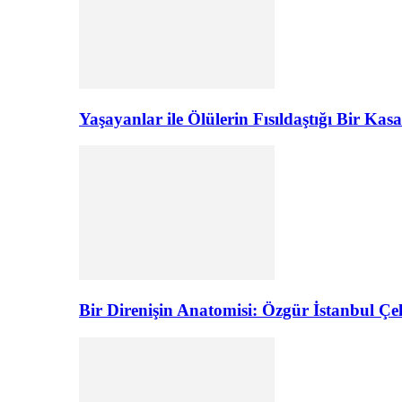
Yaşayanlar ile Ölülerin Fısıldaştığı Bir K
Bir Direnişin Anatomisi: Özgür İstanbul Çel