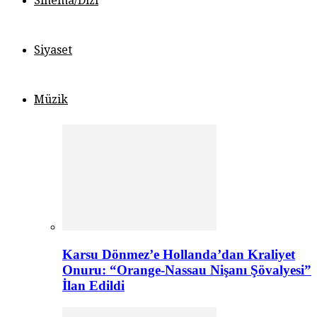
Sinema/Dizi
Siyaset
Müzik
Karsu Dönmez’e Hollanda’dan Kraliyet
Onuru: “Orange-Nassau Nişanı Şövalyesi”
İlan Edildi