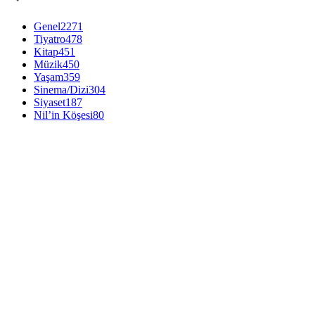
Genel
2271
Tiyatro
478
Kitap
451
Müzik
450
Yaşam
359
Sinema/Dizi
304
Siyaset
187
Nil’in Köşesi
80