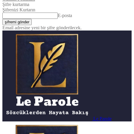
Şifre kurtarma
Şifrenizi Kurtarın
E-posta
Email adresine yeni bir şifre gönderilecek.
Le Parole