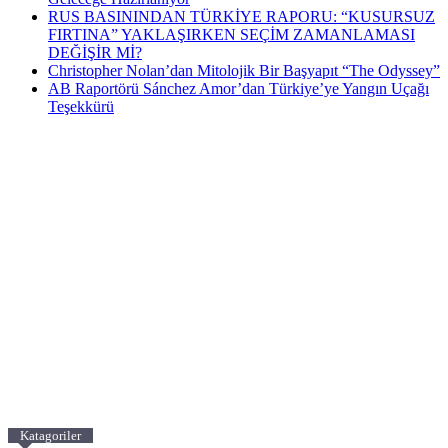
RUS BASININDAN TÜRKİYE RAPORU: “KUSURSUZ
FIRTINA” YAKLAŞIRKEN SEÇİM ZAMANLAMASI
DEĞİŞİR Mİ?
Christopher Nolan’dan Mitolojik Bir Başyapıt “The Odyssey”
AB Raportörü Sánchez Amor’dan Türkiye’ye Yangın Uçağı
Teşekkürü
Katagoriler