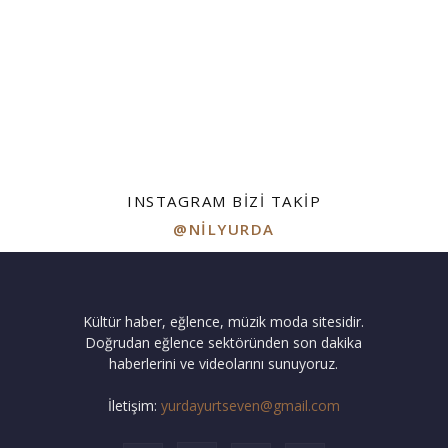
INSTAGRAM BIZI TAKIP
@NILYURDA
Kültür haber, eğlence, müzik moda sitesidir.
Doğrudan eğlence sektöründen son dakika
haberlerini ve videolarını sunuyoruz.
İletişim:
yurdayurtseven@gmail.com