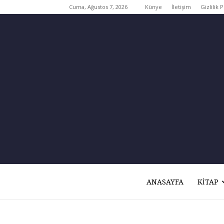
Cuma, Ağustos 7, 2026
Künye
İletişim
Gizlilik P
ANASAYFA
KITAP