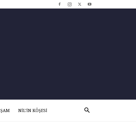
AŞAM
NIL’IN KÖŞESI