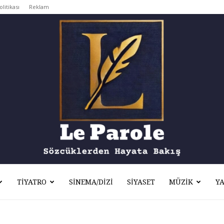
olitikası
Reklam
TIYATRO
SINEMA/DIZI
SIYASET
MÜZIK
Y
Le