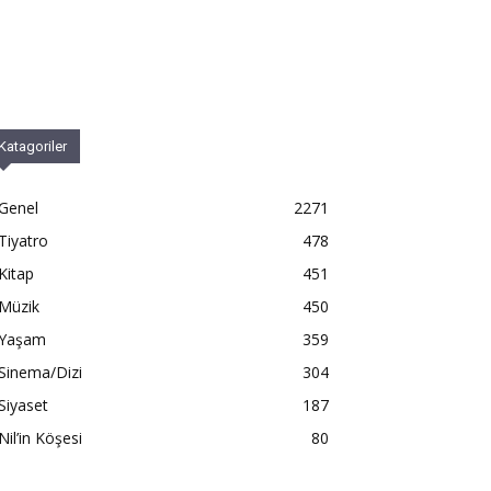
Katagoriler
Genel
2271
Tiyatro
478
Kitap
451
Müzik
450
Yaşam
359
Sinema/Dizi
304
Siyaset
187
Nil’in Köşesi
80