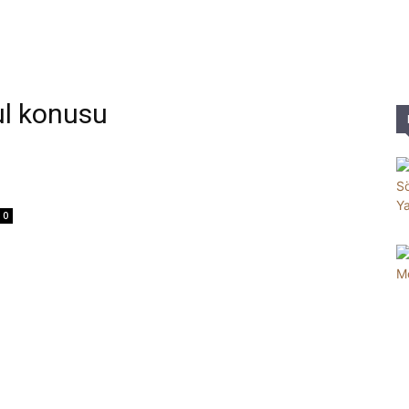
Parole
ul konusu
0