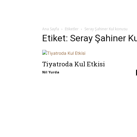
Ana Sayfa
Etiketler
Seray Şahiner Kul konusu
Etiket: Seray Şahiner K
Tiyatroda Kul Etkisi
Nil Yurda