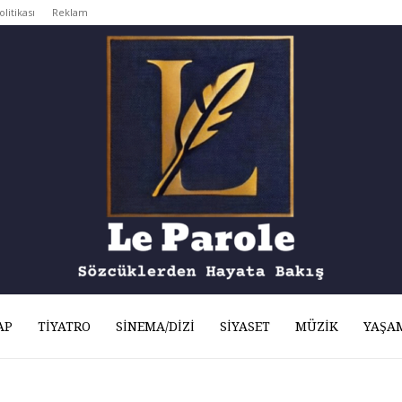
olitikası
Reklam
AP
TIYATRO
SINEMA/DIZI
SIYASET
MÜZIK
YAŞA
Le