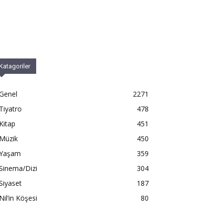
Katagoriler
Genel
2271
Tiyatro
478
Kitap
451
Müzik
450
Yaşam
359
Sinema/Dizi
304
Siyaset
187
Nil’in Köşesi
80