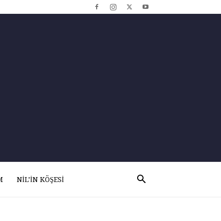
M
NIL’IN KÖŞESI