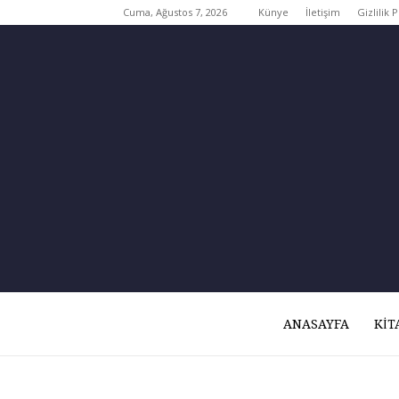
Cuma, Ağustos 7, 2026
Künye
İletişim
Gizlilik P
ANASAYFA
KIT