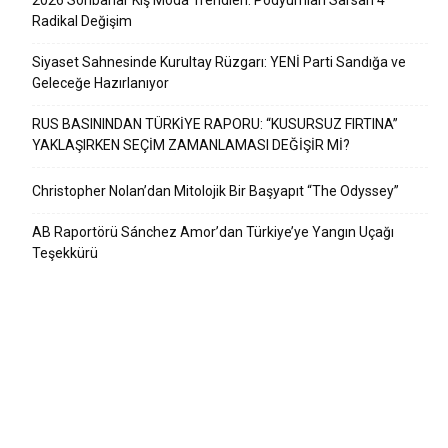
2026 Sonbahar Kış Moda Trendleri: Podyumları Sarsan 4
Radikal Değişim
Siyaset Sahnesinde Kurultay Rüzgarı: YENİ Parti Sandığa ve
Geleceğe Hazırlanıyor
RUS BASININDAN TÜRKİYE RAPORU: “KUSURSUZ FIRTINA”
YAKLAŞIRKEN SEÇİM ZAMANLAMASI DEĞİŞİR Mİ?
Christopher Nolan’dan Mitolojik Bir Başyapıt “The Odyssey”
AB Raportörü Sánchez Amor’dan Türkiye’ye Yangın Uçağı
Teşekkürü