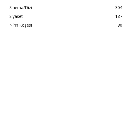
Sinema/Dizi
304
Siyaset
187
Nil’in Köşesi
80