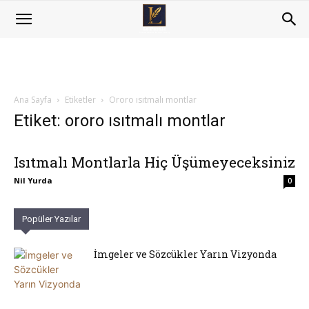
Ana Sayfa
Etiketler
Ororo ısıtmalı montlar
Etiket: ororo ısıtmalı montlar
Isıtmalı Montlarla Hiç Üşümeyeceksiniz
Nil Yurda
0
Popüler Yazılar
İmgeler ve Sözcükler Yarın Vizyonda