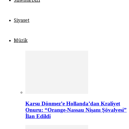
Sinema/Dizi
Siyaset
Müzik
Karsu Dönmez’e Hollanda’dan Kraliyet
Onuru: “Orange-Nassau Nişanı Şövalyesi”
İlan Edildi