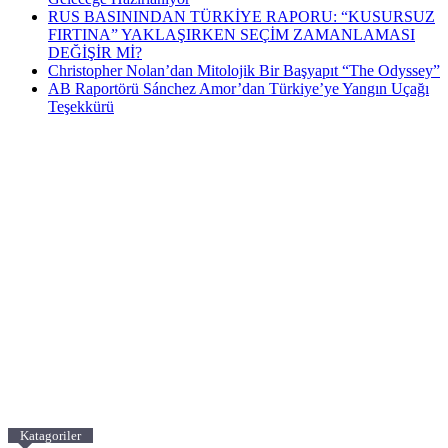
RUS BASININDAN TÜRKİYE RAPORU: “KUSURSUZ
FIRTINA” YAKLAŞIRKEN SEÇİM ZAMANLAMASI
DEĞİŞİR Mİ?
Christopher Nolan’dan Mitolojik Bir Başyapıt “The Odyssey”
AB Raportörü Sánchez Amor’dan Türkiye’ye Yangın Uçağı
Teşekkürü
Katagoriler