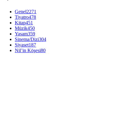
Genel
2271
Tiyatro
478
Kitap
451
Müzik
450
Yaşam
359
Sinema/Dizi
304
Siyaset
187
Nil’in Köşesi
80