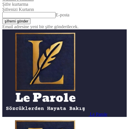
Şifre kurtarma
Şifrenizi Kurtarın
E-posta
Email adresine yeni bir şifre gönderilecek.
Le Parole