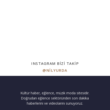
INSTAGRAM BIZI TAKIP
@NILYURDA
Kültür haber, eğlence, müzik moda sitesidir.
Doğrudan eğlence sektöründen son dakika
haberlerini ve videolarını sunuyoruz.