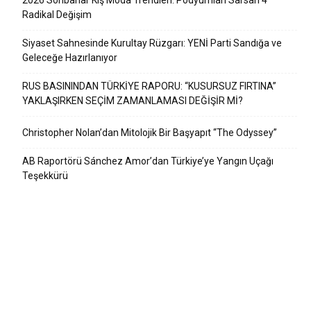
2026 Sonbahar Kış Moda Trendleri: Podyumları Sarsan 4
Radikal Değişim
Siyaset Sahnesinde Kurultay Rüzgarı: YENİ Parti Sandığa ve
Geleceğe Hazırlanıyor
RUS BASININDAN TÜRKİYE RAPORU: “KUSURSUZ FIRTINA”
YAKLAŞIRKEN SEÇİM ZAMANLAMASI DEĞİŞİR Mİ?
Christopher Nolan’dan Mitolojik Bir Başyapıt “The Odyssey”
AB Raportörü Sánchez Amor’dan Türkiye’ye Yangın Uçağı
Teşekkürü