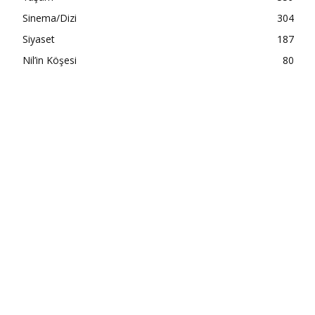
Sinema/Dizi
304
Siyaset
187
Nil’in Köşesi
80