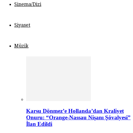
Sinema/Dizi
Siyaset
Müzik
Karsu Dönmez’e Hollanda’dan Kraliyet
Onuru: “Orange-Nassau Nişanı Şövalyesi”
İlan Edildi