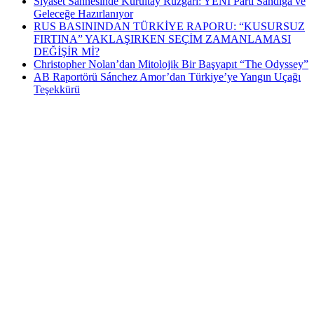
Siyaset Sahnesinde Kurultay Rüzgarı: YENİ Parti Sandığa ve
Geleceğe Hazırlanıyor
RUS BASININDAN TÜRKİYE RAPORU: “KUSURSUZ
FIRTINA” YAKLAŞIRKEN SEÇİM ZAMANLAMASI
DEĞİŞİR Mİ?
Christopher Nolan’dan Mitolojik Bir Başyapıt “The Odyssey”
AB Raportörü Sánchez Amor’dan Türkiye’ye Yangın Uçağı
Teşekkürü