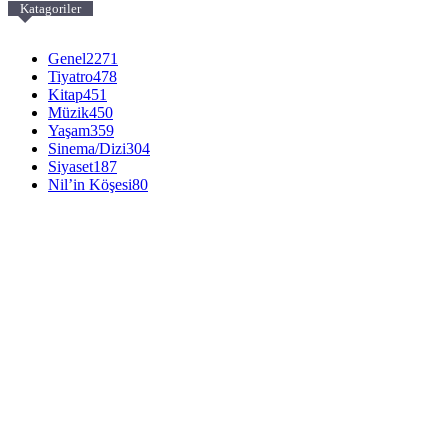
Katagoriler
Genel
2271
Tiyatro
478
Kitap
451
Müzik
450
Yaşam
359
Sinema/Dizi
304
Siyaset
187
Nil’in Köşesi
80