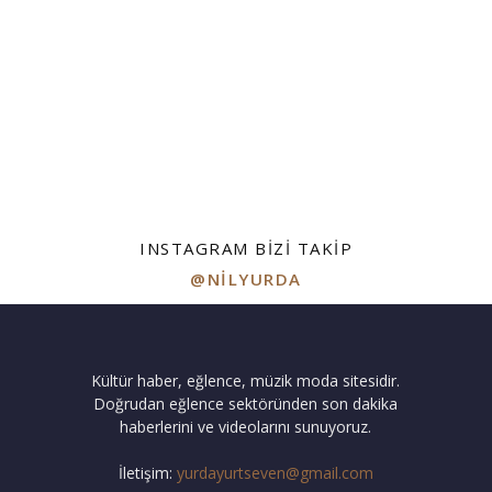
INSTAGRAM BIZI TAKIP
@NILYURDA
Kültür haber, eğlence, müzik moda sitesidir.
Doğrudan eğlence sektöründen son dakika
haberlerini ve videolarını sunuyoruz.
İletişim:
yurdayurtseven@gmail.com