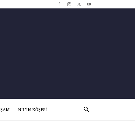
AŞAM
NIL’IN KÖŞESI