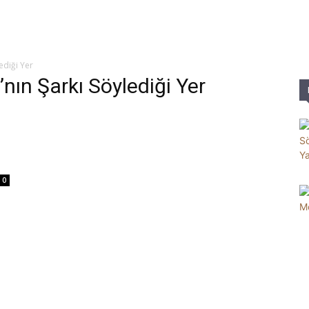
Parole
ediği Yer
’nın Şarkı Söylediği Yer
0