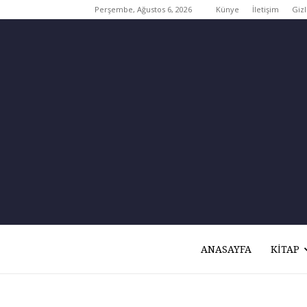
Perşembe, Ağustos 6, 2026
Künye
İletişim
Gizl
ANASAYFA
KITAP