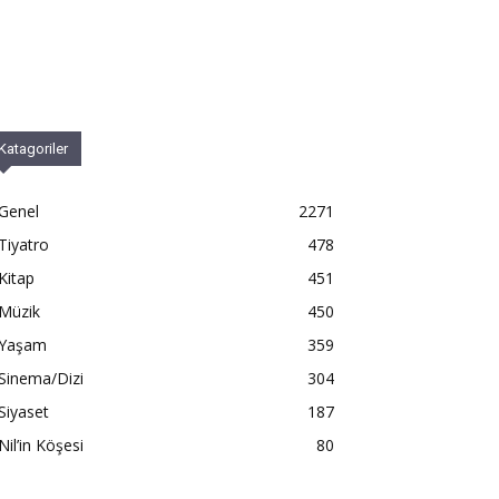
Katagoriler
Genel
2271
Tiyatro
478
Kitap
451
Müzik
450
Yaşam
359
Sinema/Dizi
304
Siyaset
187
Nil’in Köşesi
80