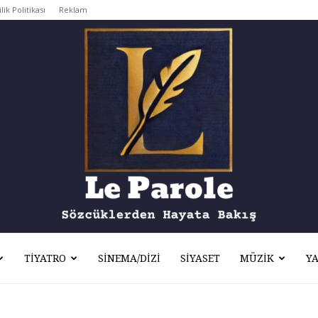
ilik Politikası
Reklam
TIYATRO
SINEMA/DIZI
SIYASET
MÜZIK
Y
Le