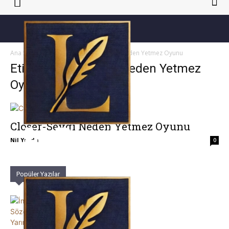
Ana Sayfa
Etiketler
Closer-Sevgi Neden Yetmez Oyunu
Etiket: Closer-Sevgi Neden Yetmez
Oyunu
Closer-Sevgi Neden Yetmez Oyunu
Nil Yurda
0
Popüler Yazılar