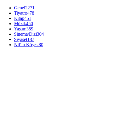
Genel
2271
Tiyatro
478
Kitap
451
Müzik
450
Yaşam
359
Sinema/Dizi
304
Siyaset
187
Nil’in Köşesi
80