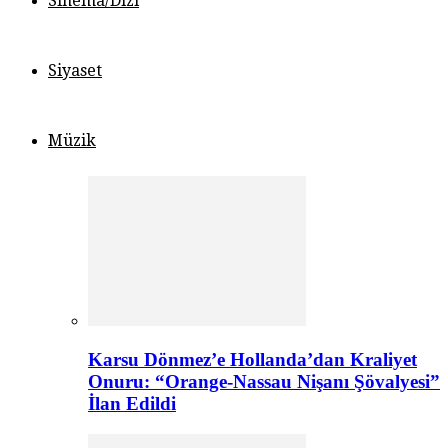
Sinema/Dizi
Siyaset
Müzik
Karsu Dönmez’e Hollanda’dan Kraliyet
Onuru: “Orange-Nassau Nişanı Şövalyesi”
İlan Edildi