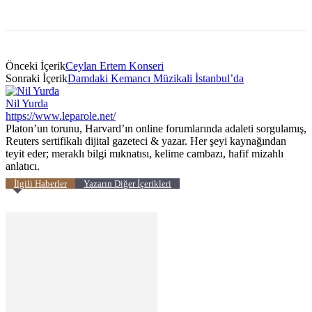
Önceki İçerik
Ceylan Ertem Konseri
Sonraki İçerik
Damdaki Kemancı Müzikali İstanbul’da
Nil Yurda
https://www.leparole.net/
Platon’un torunu, Harvard’ın online forumlarında adaleti sorgulamış,
Reuters sertifikalı dijital gazeteci & yazar. Her şeyi kaynağından
teyit eder; meraklı bilgi mıknatısı, kelime cambazı, hafif mizahlı
anlatıcı.
İlgili Haberler
Yazarın Diğer İçerikleri