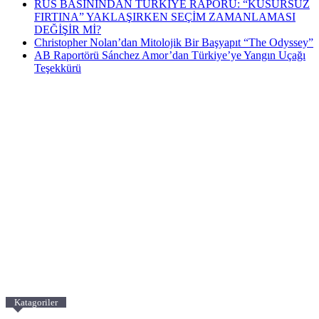
RUS BASININDAN TÜRKİYE RAPORU: “KUSURSUZ
FIRTINA” YAKLAŞIRKEN SEÇİM ZAMANLAMASI
DEĞİŞİR Mİ?
Christopher Nolan’dan Mitolojik Bir Başyapıt “The Odyssey”
AB Raportörü Sánchez Amor’dan Türkiye’ye Yangın Uçağı
Teşekkürü
Katagoriler