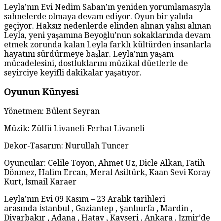
Leyla’nın Evi Nedim Saban’ın yeniden yorumlamasıyla
sahnelerde olmaya devam ediyor. Oyun bir yalıda
geçiyor. Haksız nedenlerde elinden alınan yalısı alınan
Leyla, yeni yaşamına Beyoğlu’nun sokaklarında devam
etmek zorunda kalan Leyla farklı kültürden insanlarla
hayatını sürdürmeye başlar. Leyla’nın yaşam
mücadelesini, dostluklarını müzikal düetlerle de
seyirciye keyifli dakikalar yaşatıyor.
Oyunun Künyesi
Yönetmen: Bülent Seyran
Müzik: Zülfü Livaneli-Ferhat Livaneli
Dekor-Tasarım: Nurullah Tuncer
Oyuncular: Celile Toyon, Ahmet Uz, Dicle Alkan, Fatih
Dönmez, Halim Ercan, Meral Asiltürk, Kaan Sevi Koray
Kurt, İsmail Karaer
Leyla’nın Evi 09 Kasım – 23 Aralık tarihleri
arasında İstanbul , Gaziantep , Şanlıurfa , Mardin ,
Diyarbakır , Adana , Hatay , Kayseri , Ankara , İzmir’de