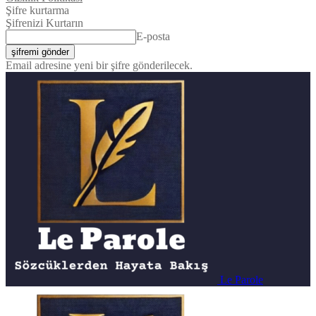
Şifre kurtarma
Şifrenizi Kurtarın
E-posta
Email adresine yeni bir şifre gönderilecek.
Le Parole