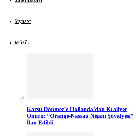
Sinema/Dizi
Siyaset
Müzik
Karsu Dönmez’e Hollanda’dan Kraliyet
Onuru: “Orange-Nassau Nişanı Şövalyesi”
İlan Edildi