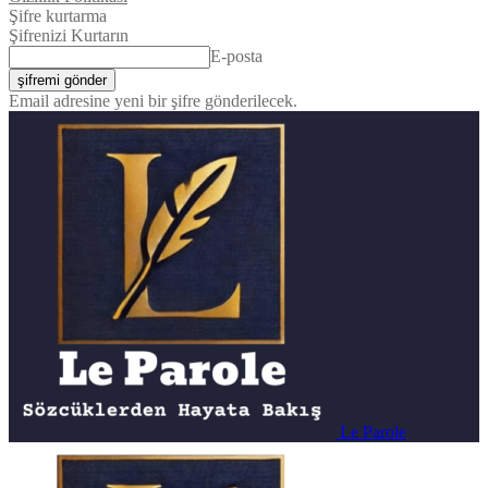
Şifre kurtarma
Şifrenizi Kurtarın
E-posta
Email adresine yeni bir şifre gönderilecek.
Le Parole