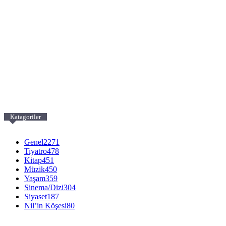
Katagoriler
Genel
2271
Tiyatro
478
Kitap
451
Müzik
450
Yaşam
359
Sinema/Dizi
304
Siyaset
187
Nil’in Köşesi
80