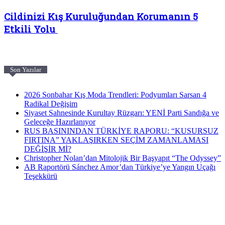
Cildinizi Kış Kuruluğundan Korumanın 5
Etkili Yolu
Son Yazılar
2026 Sonbahar Kış Moda Trendleri: Podyumları Sarsan 4
Radikal Değişim
Siyaset Sahnesinde Kurultay Rüzgarı: YENİ Parti Sandığa ve
Geleceğe Hazırlanıyor
RUS BASININDAN TÜRKİYE RAPORU: “KUSURSUZ
FIRTINA” YAKLAŞIRKEN SEÇİM ZAMANLAMASI
DEĞİŞİR Mİ?
Christopher Nolan’dan Mitolojik Bir Başyapıt “The Odyssey”
AB Raportörü Sánchez Amor’dan Türkiye’ye Yangın Uçağı
Teşekkürü