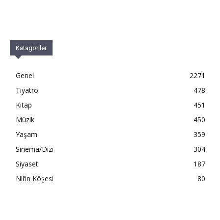
Katagoriler
Genel
2271
Tiyatro
478
Kitap
451
Müzik
450
Yaşam
359
Sinema/Dizi
304
Siyaset
187
Nil’in Köşesi
80