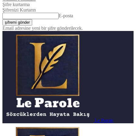
Şifre kurtarma
Şifrenizi Kurtarın
E-posta
Email adresine yeni bir şifre gönderilecek.
Le Parole