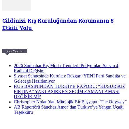
Cildinizi Kış Kuruluğundan Korumanın 5
Etkili Yolu
Son Yazılar
2026 Sonbahar Kış Moda Trendleri: Podyumları Sarsan 4
Radikal Değişim
Siyaset Sahnesinde Kurultay Rüzgarı: YENİ Parti Sandığa ve
Geleceğe Hazırlanıyor
RUS BASININDAN TÜRKİYE RAPORU: “KUSURSUZ
FIRTINA” YAKLAŞIRKEN SEÇİM ZAMANLAMASI
DEĞİŞİR Mİ?
Christopher Nolan’dan Mitolojik Bir Başyapıt “The Odyssey”
AB Raportörü Sánchez Amor’dan Türkiye’ye Yangın Uçağı
Teşekkürü