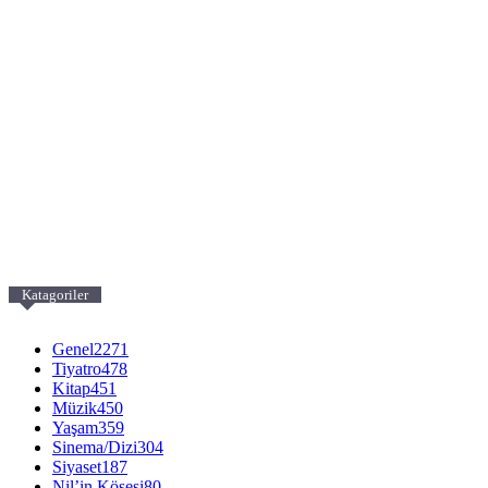
Katagoriler
Genel
2271
Tiyatro
478
Kitap
451
Müzik
450
Yaşam
359
Sinema/Dizi
304
Siyaset
187
Nil’in Köşesi
80