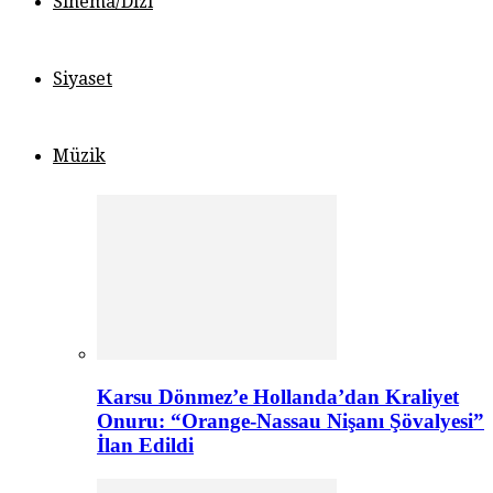
Sinema/Dizi
Siyaset
Müzik
Karsu Dönmez’e Hollanda’dan Kraliyet
Onuru: “Orange-Nassau Nişanı Şövalyesi”
İlan Edildi