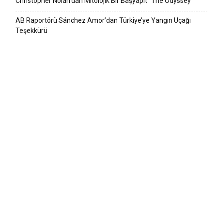
Christopher Nolan’dan Mitolojik Bir Başyapıt “The Odyssey”
AB Raportörü Sánchez Amor’dan Türkiye’ye Yangın Uçağı
Teşekkürü