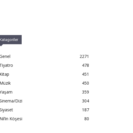
Katagoriler
Genel
2271
Tiyatro
478
Kitap
451
Müzik
450
Yaşam
359
Sinema/Dizi
304
Siyaset
187
Nil’in Köşesi
80