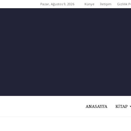
Pazar, Ağustos 9, 2026
Künye
İletişim
Gizlilik P
ANASAYFA
KITAP