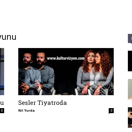
Parole
Oyunu
nu
Sesler Tiyatroda
Nil Yurda
0
0