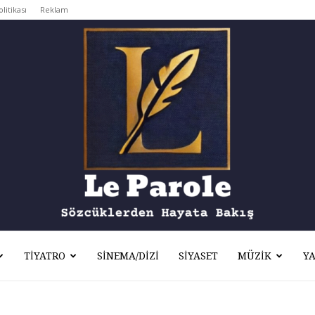
olitikası
Reklam
TIYATRO
SINEMA/DIZI
SIYASET
MÜZIK
Y
Le