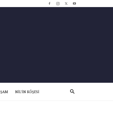
AŞAM
NIL’IN KÖŞESI