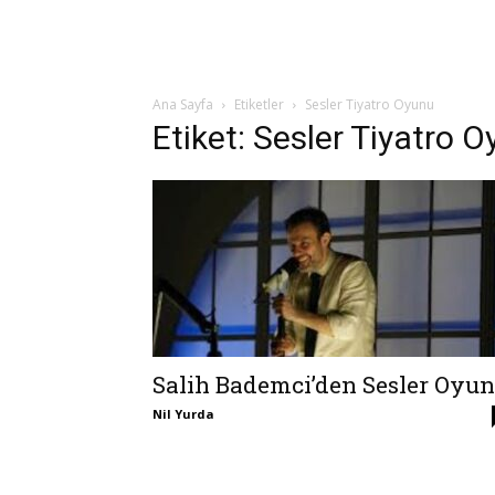
Ana Sayfa
Etiketler
Sesler Tiyatro Oyunu
Etiket: Sesler Tiyatro 
Salih Bademci’den Sesler Oyu
Nil Yurda