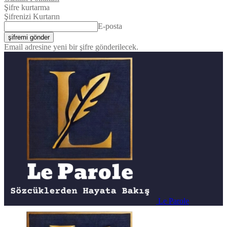
Şifre kurtarma
Şifrenizi Kurtarın
E-posta
Email adresine yeni bir şifre gönderilecek.
Le Parole