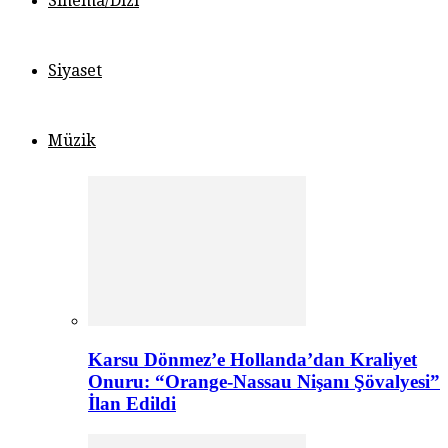
Sinema/Dizi
Siyaset
Müzik
Karsu Dönmez’e Hollanda’dan Kraliyet
Onuru: “Orange-Nassau Nişanı Şövalyesi”
İlan Edildi