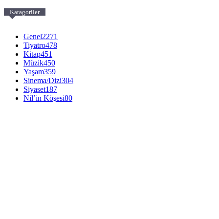
Katagoriler
Genel
2271
Tiyatro
478
Kitap
451
Müzik
450
Yaşam
359
Sinema/Dizi
304
Siyaset
187
Nil’in Köşesi
80