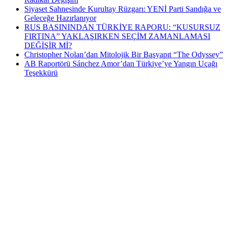
Siyaset Sahnesinde Kurultay Rüzgarı: YENİ Parti Sandığa ve
Geleceğe Hazırlanıyor
RUS BASININDAN TÜRKİYE RAPORU: “KUSURSUZ
FIRTINA” YAKLAŞIRKEN SEÇİM ZAMANLAMASI
DEĞİŞİR Mİ?
Christopher Nolan’dan Mitolojik Bir Başyapıt “The Odyssey”
AB Raportörü Sánchez Amor’dan Türkiye’ye Yangın Uçağı
Teşekkürü