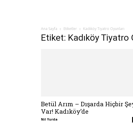
Ana Sayfa
Etiketler
Kadıköy Tiyatro Oyunları
Etiket: Kadıköy Tiyatro 
Betül Arım – Dışarda Hiçbir Şe
Var! Kadıköy’de
Nil Yurda