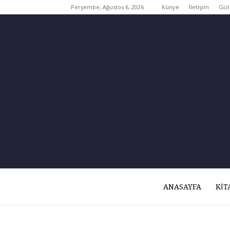
Perşembe, Ağustos 6, 2026
Künye
İletişim
Gizl
ANASAYFA
KIT