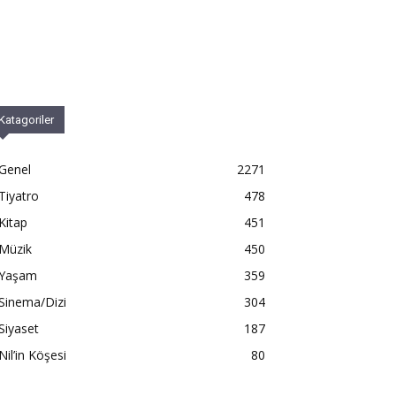
Katagoriler
Genel
2271
Tiyatro
478
Kitap
451
Müzik
450
Yaşam
359
Sinema/Dizi
304
Siyaset
187
Nil’in Köşesi
80