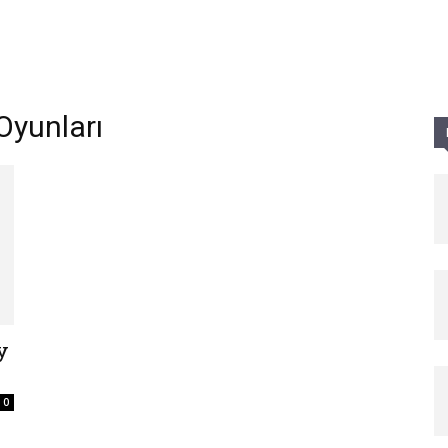
Parole
Oyunları
y
0