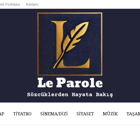
ilik Politikası
Reklam
AP
TIYATRO
SINEMA/DIZI
SIYASET
MÜZIK
YAŞA
Le