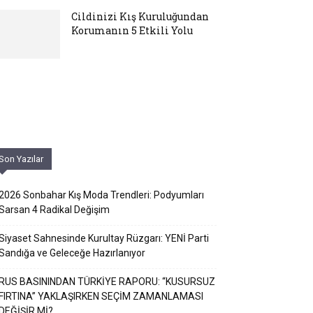
Cildinizi Kış Kuruluğundan
Korumanın 5 Etkili Yolu
Son Yazılar
2026 Sonbahar Kış Moda Trendleri: Podyumları
Sarsan 4 Radikal Değişim
Siyaset Sahnesinde Kurultay Rüzgarı: YENİ Parti
Sandığa ve Geleceğe Hazırlanıyor
RUS BASININDAN TÜRKİYE RAPORU: “KUSURSUZ
FIRTINA” YAKLAŞIRKEN SEÇİM ZAMANLAMASI
DEĞİŞİR Mİ?