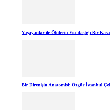
Yaşayanlar ile Ölülerin Fısıldaştığı Bir K
Bir Direnişin Anatomisi: Özgür İstanbul Çel