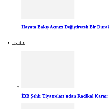
Hayata Bakış Açınızı Değiştirecek Bir Dur
Tiyatro
İBB Şehir Tiyatroları’ndan Radikal Karar: 