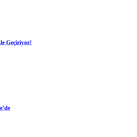
le Geçiriyor!
e’de