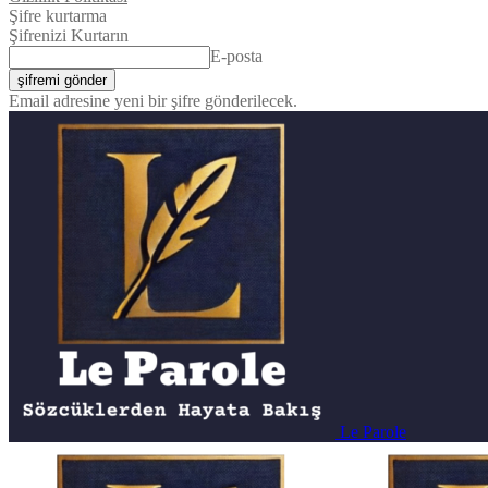
Şifre kurtarma
Şifrenizi Kurtarın
E-posta
Email adresine yeni bir şifre gönderilecek.
Le Parole