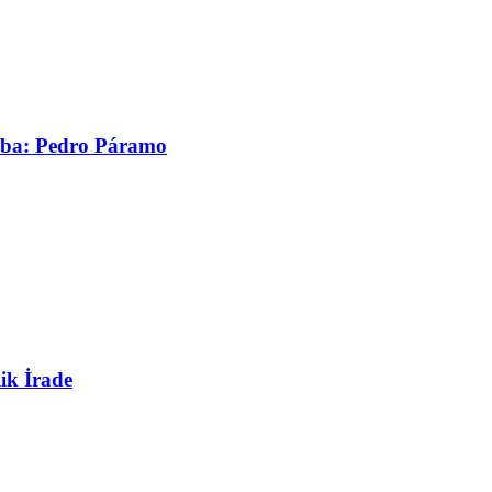
asaba: Pedro Páramo
ik İrade