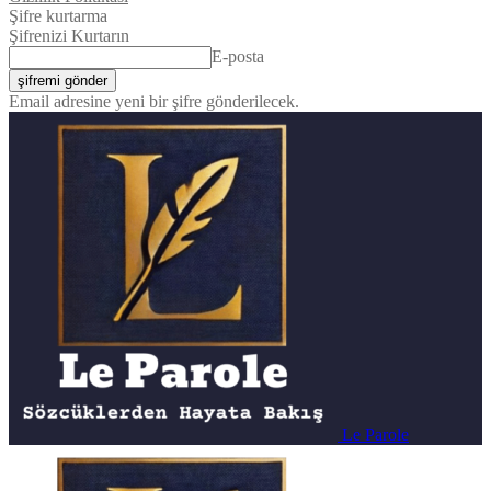
Şifre kurtarma
Şifrenizi Kurtarın
E-posta
Email adresine yeni bir şifre gönderilecek.
Le Parole