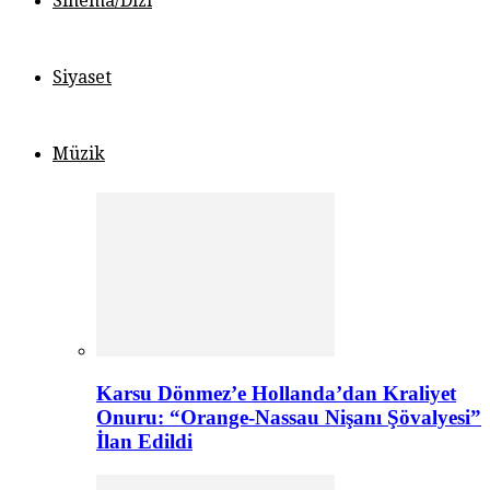
Sinema/Dizi
Siyaset
Müzik
Karsu Dönmez’e Hollanda’dan Kraliyet
Onuru: “Orange-Nassau Nişanı Şövalyesi”
İlan Edildi