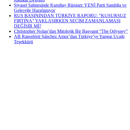
Siyaset Sahnesinde Kurultay Rüzgarı: YENİ Parti Sandığa ve
Geleceğe Hazırlanıyor
RUS BASININDAN TÜRKİYE RAPORU: “KUSURSUZ
FIRTINA” YAKLAŞIRKEN SEÇİM ZAMANLAMASI
DEĞİŞİR Mİ?
Christopher Nolan’dan Mitolojik Bir Başyapıt “The Odyssey”
AB Raportörü Sánchez Amor’dan Türkiye’ye Yangın Uçağı
Teşekkürü