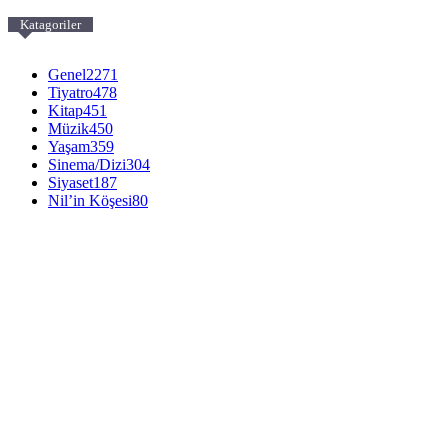
Katagoriler
Genel
2271
Tiyatro
478
Kitap
451
Müzik
450
Yaşam
359
Sinema/Dizi
304
Siyaset
187
Nil’in Köşesi
80