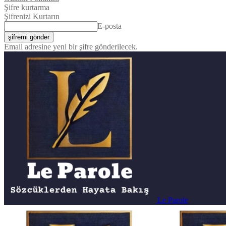
Şifre kurtarma
Şifrenizi Kurtarın
E-posta
Email adresine yeni bir şifre gönderilecek.
Le Parole