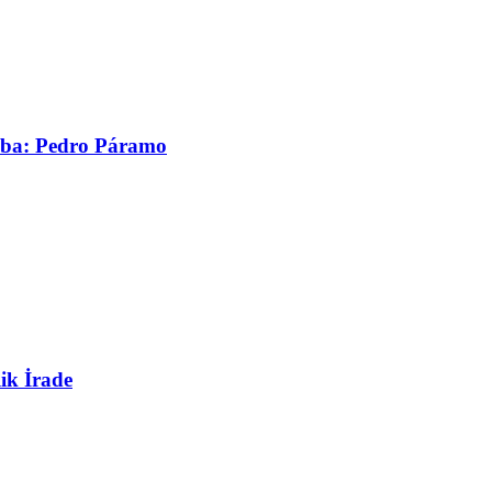
asaba: Pedro Páramo
ik İrade