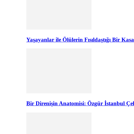
Yaşayanlar ile Ölülerin Fısıldaştığı Bir K
Bir Direnişin Anatomisi: Özgür İstanbul Çel