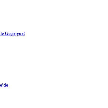
le Geçiriyor!
e’de