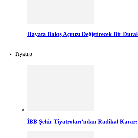
Hayata Bakış Açınızı Değiştirecek Bir Dur
Tiyatro
İBB Şehir Tiyatroları’ndan Radikal Karar: 