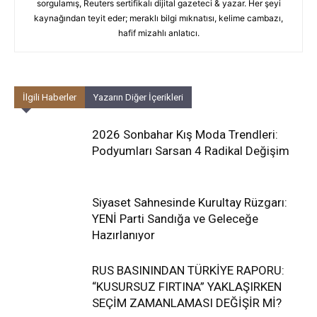
sorgulamış, Reuters sertifikalı dijital gazeteci & yazar. Her şeyi
kaynağından teyit eder; meraklı bilgi mıknatısı, kelime cambazı,
hafif mizahlı anlatıcı.
İlgili Haberler
Yazarın Diğer İçerikleri
2026 Sonbahar Kış Moda Trendleri:
Podyumları Sarsan 4 Radikal Değişim
Siyaset Sahnesinde Kurultay Rüzgarı:
YENİ Parti Sandığa ve Geleceğe
Hazırlanıyor
RUS BASININDAN TÜRKİYE RAPORU:
“KUSURSUZ FIRTINA” YAKLAŞIRKEN
SEÇİM ZAMANLAMASI DEĞİŞİR Mİ?