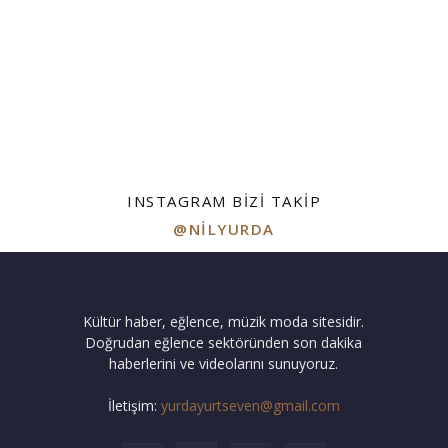
INSTAGRAM BIZI TAKIP
@NILYURDA
Kültür haber, eğlence, müzik moda sitesidir.
Doğrudan eğlence sektöründen son dakika
haberlerini ve videolarını sunuyoruz.
İletişim:
yurdayurtseven@gmail.com