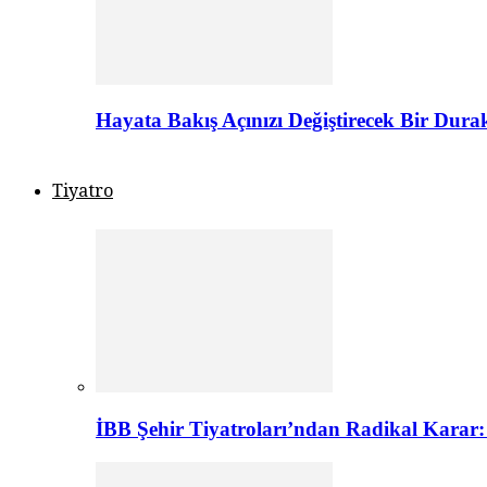
Hayata Bakış Açınızı Değiştirecek Bir Dur
Tiyatro
İBB Şehir Tiyatroları’ndan Radikal Karar: 