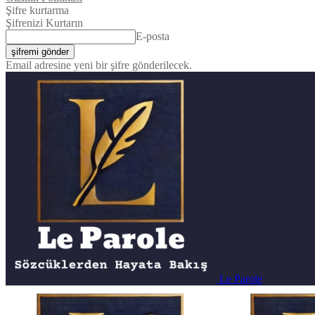
Şifre kurtarma
Şifrenizi Kurtarın
E-posta
Email adresine yeni bir şifre gönderilecek.
Le Parole