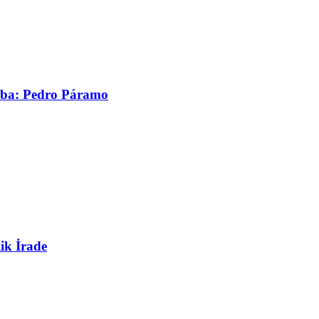
asaba: Pedro Páramo
ik İrade