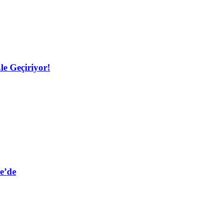
le Geçiriyor!
e’de