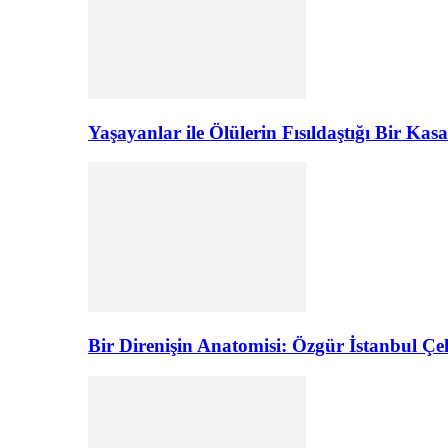
Yaşayanlar ile Ölülerin Fısıldaştığı Bir K
Bir Direnişin Anatomisi: Özgür İstanbul Çel