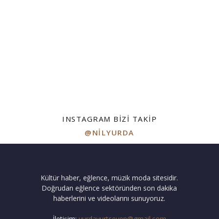
INSTAGRAM BIZI TAKIP
@NILYURDA
Kültür haber, eğlence, müzik moda sitesidir.
Doğrudan eğlence sektöründen son dakika
haberlerini ve videolarını sunuyoruz.
İletişim:
yurdayurtseven@gmail.com