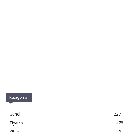
Katagoriler
Genel
2271
Tiyatro
478
Kitap
451