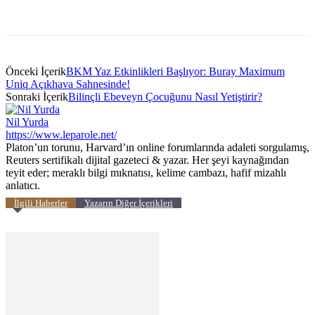
Önceki İçerik
BKM Yaz Etkinlikleri Başlıyor: Buray Maximum
Uniq Açıkhava Sahnesinde!
Sonraki İçerik
Bilinçli Ebeveyn Çocuğunu Nasıl Yetiştirir?
Nil Yurda
https://www.leparole.net/
Platon’un torunu, Harvard’ın online forumlarında adaleti sorgulamış,
Reuters sertifikalı dijital gazeteci & yazar. Her şeyi kaynağından
teyit eder; meraklı bilgi mıknatısı, kelime cambazı, hafif mizahlı
anlatıcı.
İlgili Haberler
Yazarın Diğer İçerikleri