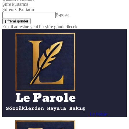
Şifre kurtarma
Şifrenizi Kurtarın
E-posta
Email adresine yeni bir şifre gönderilecek.
Le Parole