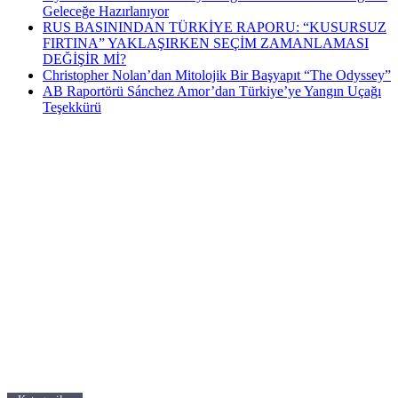
Geleceğe Hazırlanıyor
RUS BASININDAN TÜRKİYE RAPORU: “KUSURSUZ
FIRTINA” YAKLAŞIRKEN SEÇİM ZAMANLAMASI
DEĞİŞİR Mİ?
Christopher Nolan’dan Mitolojik Bir Başyapıt “The Odyssey”
AB Raportörü Sánchez Amor’dan Türkiye’ye Yangın Uçağı
Teşekkürü