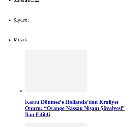
Sinema/Dizi
Siyaset
Müzik
Karsu Dönmez’e Hollanda’dan Kraliyet
Onuru: “Orange-Nassau Nişanı Şövalyesi”
İlan Edildi