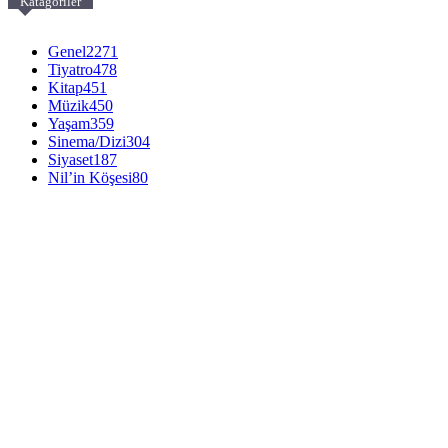
Katagoriler
Genel
2271
Tiyatro
478
Kitap
451
Müzik
450
Yaşam
359
Sinema/Dizi
304
Siyaset
187
Nil’in Köşesi
80