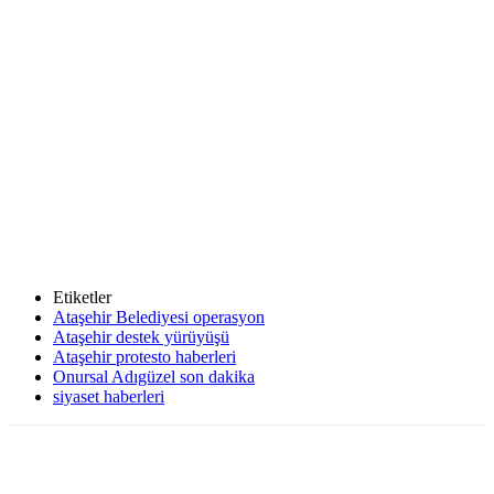
Etiketler
Ataşehir Belediyesi operasyon
Ataşehir destek yürüyüşü
Ataşehir protesto haberleri
Onursal Adıgüzel son dakika
siyaset haberleri