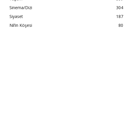
Sinema/Dizi
304
Siyaset
187
Nil’in Köşesi
80