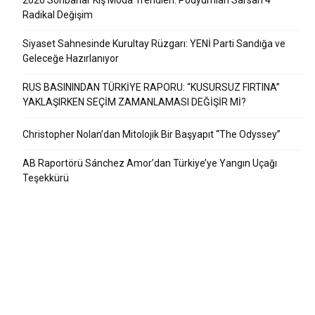
2026 Sonbahar Kış Moda Trendleri: Podyumları Sarsan 4
Radikal Değişim
Siyaset Sahnesinde Kurultay Rüzgarı: YENİ Parti Sandığa ve
Geleceğe Hazırlanıyor
RUS BASININDAN TÜRKİYE RAPORU: “KUSURSUZ FIRTINA”
YAKLAŞIRKEN SEÇİM ZAMANLAMASI DEĞİŞİR Mİ?
Christopher Nolan’dan Mitolojik Bir Başyapıt “The Odyssey”
AB Raportörü Sánchez Amor’dan Türkiye’ye Yangın Uçağı
Teşekkürü