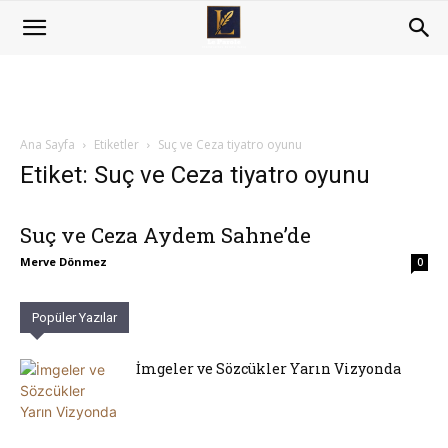
Ana Sayfa
Etiketler
Suç ve Ceza tiyatro oyunu
Etiket: Suç ve Ceza tiyatro oyunu
Suç ve Ceza Aydem Sahne’de
Merve Dönmez
0
Popüler Yazılar
İmgeler ve Sözcükler Yarın Vizyonda