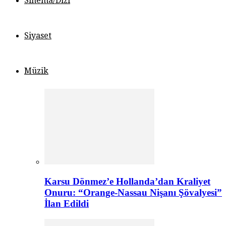
Sinema/Dizi
Siyaset
Müzik
Karsu Dönmez’e Hollanda’dan Kraliyet
Onuru: “Orange-Nassau Nişanı Şövalyesi”
İlan Edildi