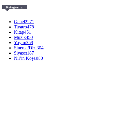
Katagoriler
Genel
2271
Tiyatro
478
Kitap
451
Müzik
450
Yaşam
359
Sinema/Dizi
304
Siyaset
187
Nil’in Köşesi
80