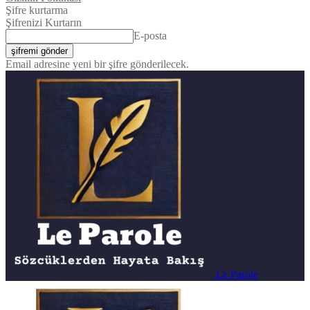
Şifre kurtarma
Şifrenizi Kurtarın
E-posta
Email adresine yeni bir şifre gönderilecek.
Le Parole