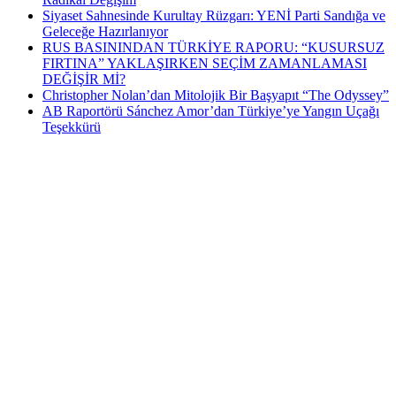
Siyaset Sahnesinde Kurultay Rüzgarı: YENİ Parti Sandığa ve
Geleceğe Hazırlanıyor
RUS BASININDAN TÜRKİYE RAPORU: “KUSURSUZ
FIRTINA” YAKLAŞIRKEN SEÇİM ZAMANLAMASI
DEĞİŞİR Mİ?
Christopher Nolan’dan Mitolojik Bir Başyapıt “The Odyssey”
AB Raportörü Sánchez Amor’dan Türkiye’ye Yangın Uçağı
Teşekkürü