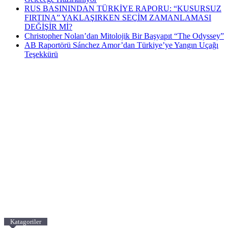
RUS BASININDAN TÜRKİYE RAPORU: “KUSURSUZ
FIRTINA” YAKLAŞIRKEN SEÇİM ZAMANLAMASI
DEĞİŞİR Mİ?
Christopher Nolan’dan Mitolojik Bir Başyapıt “The Odyssey”
AB Raportörü Sánchez Amor’dan Türkiye’ye Yangın Uçağı
Teşekkürü
Katagoriler