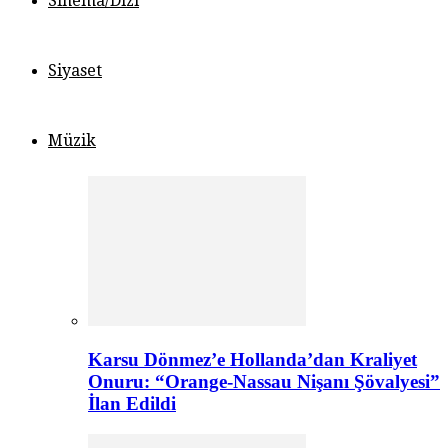
Sinema/Dizi
Siyaset
Müzik
Karsu Dönmez’e Hollanda’dan Kraliyet
Onuru: “Orange-Nassau Nişanı Şövalyesi”
İlan Edildi