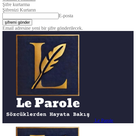
Şifre kurtarma
Şifrenizi Kurtarın
E-posta
Email adresine yeni bir şifre gönderilecek.
Le Parole