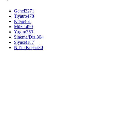
Genel
2271
Tiyatro
478
Kitap
451
Müzik
450
Yaşam
359
Sinema/Dizi
304
Siyaset
187
Nil’in Köşesi
80