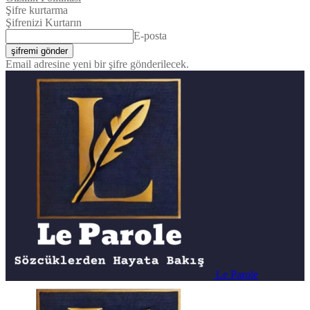
Şifre kurtarma
Şifrenizi Kurtarın
E-posta
Email adresine yeni bir şifre gönderilecek.
Le Parole