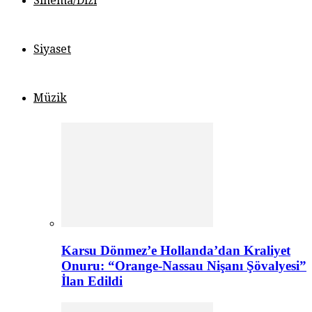
Sinema/Dizi
Siyaset
Müzik
Karsu Dönmez’e Hollanda’dan Kraliyet
Onuru: “Orange-Nassau Nişanı Şövalyesi”
İlan Edildi