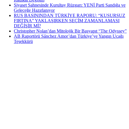
Siyaset Sahnesinde Kurultay Rüzgarı: YENİ Parti Sandığa ve
Geleceğe Hazırlanıyor
RUS BASININDAN TÜRKİYE RAPORU: “KUSURSUZ
FIRTINA” YAKLAŞIRKEN SEÇİM ZAMANLAMASI
DEĞİŞİR Mİ?
Christopher Nolan’dan Mitolojik Bir Başyapıt “The Odyssey”
AB Raportörü Sánchez Amor’dan Türkiye’ye Yangın Uçağı
Teşekkürü