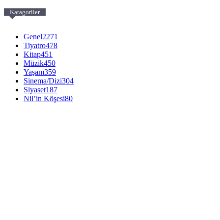
Katagoriler
Genel
2271
Tiyatro
478
Kitap
451
Müzik
450
Yaşam
359
Sinema/Dizi
304
Siyaset
187
Nil’in Köşesi
80