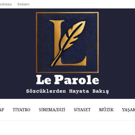
olitikası
Reklam
AP
TIYATRO
SINEMA/DIZI
SIYASET
MÜZIK
YAŞA
Le