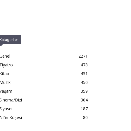
Katagoriler
Genel
2271
Tiyatro
478
Kitap
451
Müzik
450
Yaşam
359
Sinema/Dizi
304
Siyaset
187
Nil’in Köşesi
80