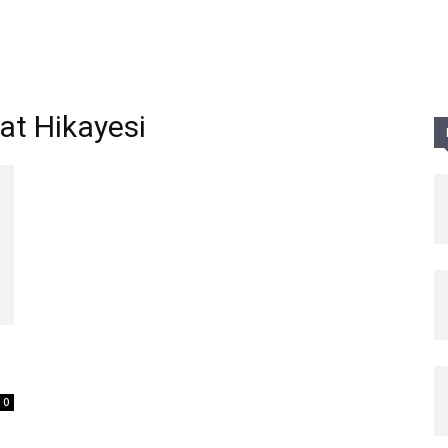
Parole
at Hikayesi
0