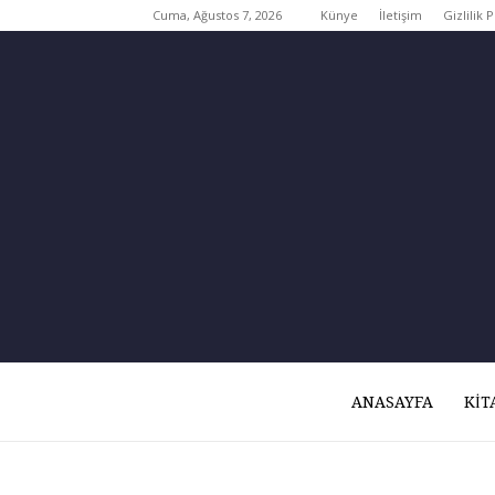
Cuma, Ağustos 7, 2026
Künye
İletişim
Gizlilik P
ANASAYFA
KIT