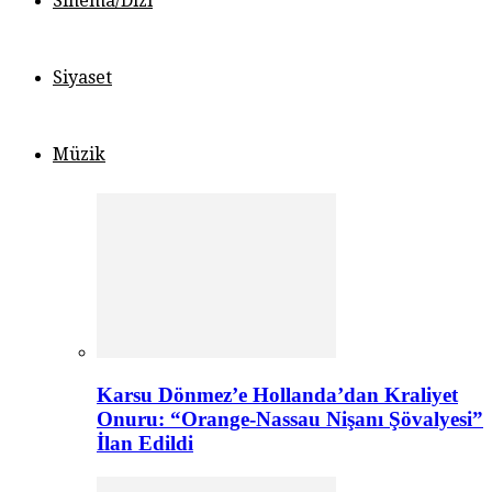
Sinema/Dizi
Siyaset
Müzik
Karsu Dönmez’e Hollanda’dan Kraliyet
Onuru: “Orange-Nassau Nişanı Şövalyesi”
İlan Edildi