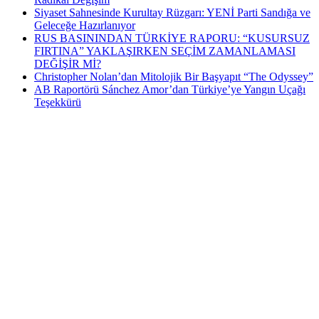
Siyaset Sahnesinde Kurultay Rüzgarı: YENİ Parti Sandığa ve
Geleceğe Hazırlanıyor
RUS BASININDAN TÜRKİYE RAPORU: “KUSURSUZ
FIRTINA” YAKLAŞIRKEN SEÇİM ZAMANLAMASI
DEĞİŞİR Mİ?
Christopher Nolan’dan Mitolojik Bir Başyapıt “The Odyssey”
AB Raportörü Sánchez Amor’dan Türkiye’ye Yangın Uçağı
Teşekkürü