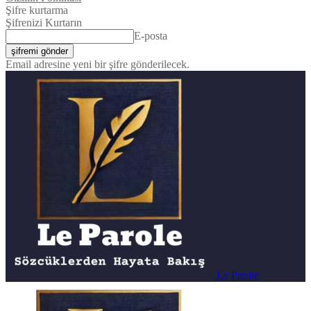
Şifre kurtarma
Şifrenizi Kurtarın
E-posta
Email adresine yeni bir şifre gönderilecek.
Le Parole