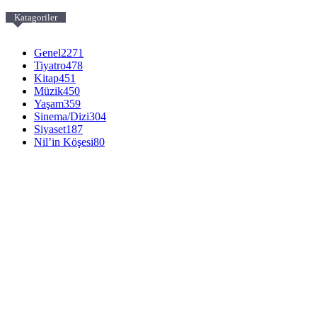
Katagoriler
Genel
2271
Tiyatro
478
Kitap
451
Müzik
450
Yaşam
359
Sinema/Dizi
304
Siyaset
187
Nil’in Köşesi
80