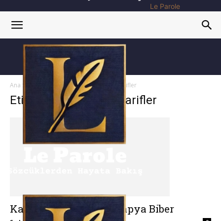
Le Parole
Ana Sayfa
Etiketler
Kapya Biberli Tarifler
Etiket: Kapya Biberli Tarifler
Kahvaltılık Peynirli Kapya Biber