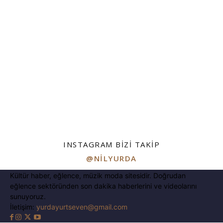
INSTAGRAM BIZI TAKIP
@NILYURDA
Kültür haber, eğlence, müzik moda sitesidir. Doğrudan
eğlence sektöründen son dakika haberlerini ve videolarını
sunuyoruz.
İletişim:
yurdayurtseven@gmail.com