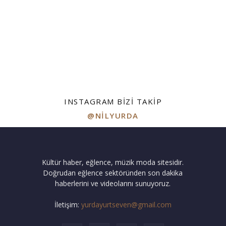
INSTAGRAM BIZI TAKIP
@NILYURDA
Kültür haber, eğlence, müzik moda sitesidir.
Doğrudan eğlence sektöründen son dakika
haberlerini ve videolarını sunuyoruz.
İletişim:
yurdayurtseven@gmail.com