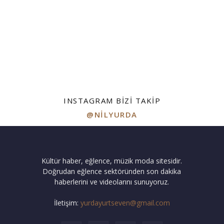
INSTAGRAM BIZI TAKIP
@NILYURDA
Kültür haber, eğlence, müzik moda sitesidir.
Doğrudan eğlence sektöründen son dakika
haberlerini ve videolarını sunuyoruz.
İletişim:
yurdayurtseven@gmail.com