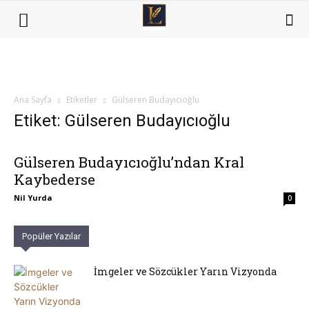
Ana Sayfa
Etiketler
Gülseren Budayıcıoğlu
Etiket: Gülseren Budayıcıoğlu
Gülseren Budayıcıoğlu’ndan Kral
Kaybederse
Nil Yurda
0
Popüler Yazılar
İmgeler ve Sözcükler Yarın Vizyonda