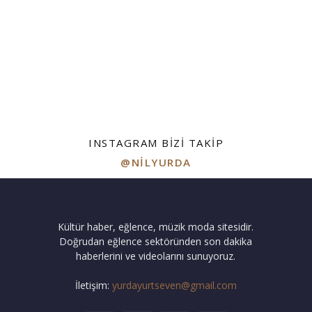
INSTAGRAM BIZI TAKIP
@NILYURDA
Kültür haber, eğlence, müzik moda sitesidir.
Doğrudan eğlence sektöründen son dakika
haberlerini ve videolarını sunuyoruz.
İletişim:
yurdayurtseven@gmail.com