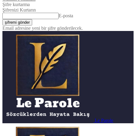
Şifre kurtarma
Şifrenizi Kurtarın
E-posta
Email adresine yeni bir şifre gönderilecek.
Le Parole