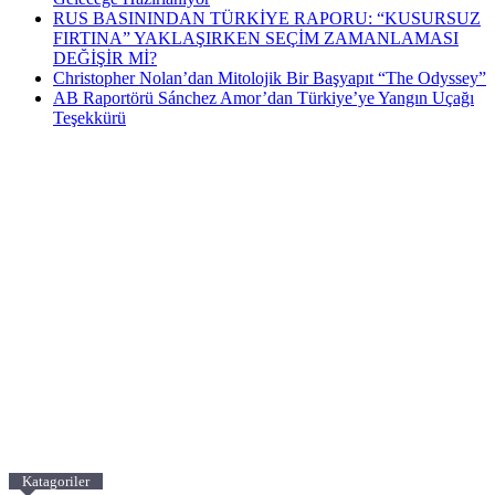
RUS BASININDAN TÜRKİYE RAPORU: “KUSURSUZ
FIRTINA” YAKLAŞIRKEN SEÇİM ZAMANLAMASI
DEĞİŞİR Mİ?
Christopher Nolan’dan Mitolojik Bir Başyapıt “The Odyssey”
AB Raportörü Sánchez Amor’dan Türkiye’ye Yangın Uçağı
Teşekkürü
Katagoriler