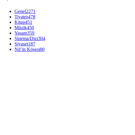
Genel
2271
Tiyatro
478
Kitap
451
Müzik
450
Yaşam
359
Sinema/Dizi
304
Siyaset
187
Nil’in Köşesi
80