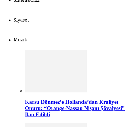
Sinema/Dizi
Siyaset
Müzik
Karsu Dönmez’e Hollanda’dan Kraliyet
Onuru: “Orange-Nassau Nişanı Şövalyesi”
İlan Edildi