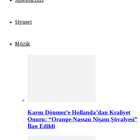
Sinema/Dizi
Siyaset
Müzik
Karsu Dönmez’e Hollanda’dan Kraliyet
Onuru: “Orange-Nassau Nişanı Şövalyesi”
İlan Edildi