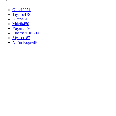
Genel
2271
Tiyatro
478
Kitap
451
Müzik
450
Yaşam
359
Sinema/Dizi
304
Siyaset
187
Nil’in Köşesi
80