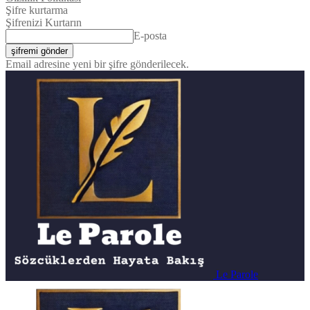
Şifre kurtarma
Şifrenizi Kurtarın
E-posta
Email adresine yeni bir şifre gönderilecek.
Le Parole