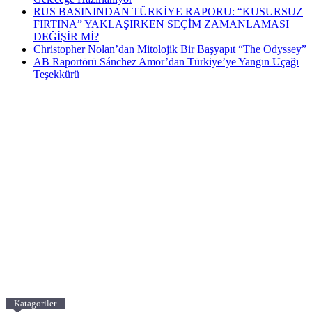
RUS BASININDAN TÜRKİYE RAPORU: “KUSURSUZ
FIRTINA” YAKLAŞIRKEN SEÇİM ZAMANLAMASI
DEĞİŞİR Mİ?
Christopher Nolan’dan Mitolojik Bir Başyapıt “The Odyssey”
AB Raportörü Sánchez Amor’dan Türkiye’ye Yangın Uçağı
Teşekkürü
Katagoriler