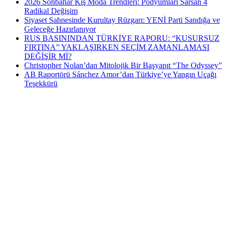
2026 Sonbahar Kış Moda Trendleri: Podyumları Sarsan 4
Radikal Değişim
Siyaset Sahnesinde Kurultay Rüzgarı: YENİ Parti Sandığa ve
Geleceğe Hazırlanıyor
RUS BASININDAN TÜRKİYE RAPORU: “KUSURSUZ
FIRTINA” YAKLAŞIRKEN SEÇİM ZAMANLAMASI
DEĞİŞİR Mİ?
Christopher Nolan’dan Mitolojik Bir Başyapıt “The Odyssey”
AB Raportörü Sánchez Amor’dan Türkiye’ye Yangın Uçağı
Teşekkürü