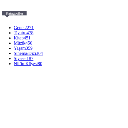
Katagoriler
Genel
2271
Tiyatro
478
Kitap
451
Müzik
450
Yaşam
359
Sinema/Dizi
304
Siyaset
187
Nil’in Köşesi
80