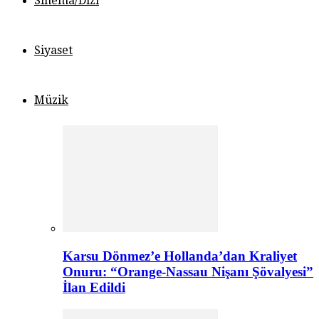
Sinema/Dizi
Siyaset
Müzik
Karsu Dönmez’e Hollanda’dan Kraliyet
Onuru: “Orange-Nassau Nişanı Şövalyesi”
İlan Edildi