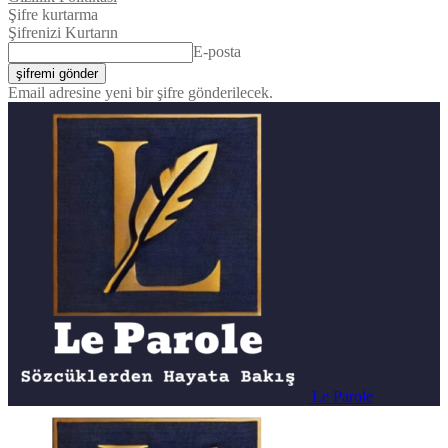
Şifre kurtarma
Şifrenizi Kurtarın
E-posta
Email adresine yeni bir şifre gönderilecek.
Le Parole