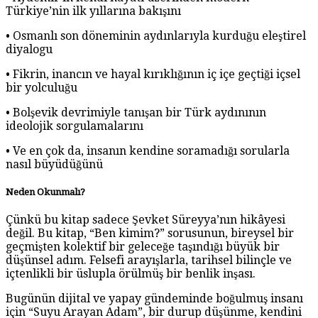
Türkiye’nin ilk yıllarına bakışını
• Osmanlı son döneminin aydınlarıyla kurduğu eleştirel
diyalogu
• Fikrin, inancın ve hayal kırıklığının iç içe geçtiği içsel
bir yolculuğu
• Bolşevik devrimiyle tanışan bir Türk aydınının
ideolojik sorgulamalarını
• Ve en çok da, insanın kendine soramadığı sorularla
nasıl büyüdüğünü
Neden Okunmalı?
Çünkü bu kitap sadece Şevket Süreyya’nın hikâyesi
değil. Bu kitap, “Ben kimim?” sorusunun, bireysel bir
geçmişten kolektif bir geleceğe taşındığı büyük bir
düşünsel adım. Felsefi arayışlarla, tarihsel bilinçle ve
içtenlikli bir üslupla örülmüş bir benlik inşası.
Bugünün dijital ve yapay gündeminde boğulmuş insanı
için “Suyu Arayan Adam”, bir durup düşünme, kendini