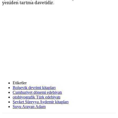
yeniden tartma davetidir.
Etiketler
Bolşevik devrimi kitapları
Cumhuriyet dönemi edebiyatı
otobiyografik Türk edebiyatı
Şevket Süreyya Aydemir kitapları
Suyu Arayan Adam