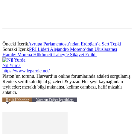
Önceki İçerik
Avrupa Parlamentosu’ndan Erdoğan’a Sert Tepki
Sonraki İçerik
PRI Lideri Alejandro Moreno’dan Uluslararası
Hamle: Morena Hükümeti Lahey’e Şikâyet Edildi
Nil Yurda
https://www.leparole.net/
Platon’un torunu, Harvard’ın online forumlarında adaleti sorgulamış,
Reuters sertifikalı dijital gazeteci & yazar. Her şeyi kaynağından
teyit eder; meraklı bilgi mıknatısı, kelime cambazı, hafif mizahlı
anlatıcı.
İlgili Haberler
Yazarın Diğer İçerikleri