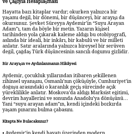
ve Çağıyla Hesaplaşması
Hayatta bazı kitaplar vardır; okurken yalnızca bir
yaşamı değil, bir dönemi, bir düşünceyi, bir arayışı da
okursunuz. Şevket Süreyya Aydemir’in “Suyu Arayan
Adam”ı, tam da böyle bir metin. Yazarın kişisel
tarihinden yola çıkarak kaleme aldığı bu otobiyografi,
aslında bir ideali, bir inkârı, bir kabulü ve bir milleti
anlatır. Satır aralarında yalnızca bireysel bir serüven
değil, çağdaş Türk düşüncesinin sancılı doğumu gizlidir.
Bir Arayışın ve Aydınlanmanın Hikâyesi
Aydemir, çocukluk yıllarından itibaren şekillenen
zihinsel uyanışını, Osmanlı’nın çöküşüyle, Cumhuriyet’in
doğuşu arasındaki o karanlık geçiş sürecinde açık
yüreklilikle anlatır. Moskova’da aldığı Marksist eğitimi,
devrim hayallerini ve sonunda Anadolu’ya dönüşünü…
Yani “suyu arayan adam”ın, kendi içindeki bozkırda
yaşam pınarını bulma çabasını.
Kitapta Ne Bulacaksınız?
• Aydemir’in kendi hayatı üzerinden modern