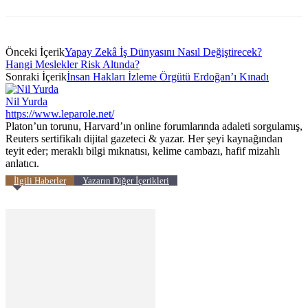
Önceki İçerik
Yapay Zekâ İş Dünyasını Nasıl Değiştirecek?
Hangi Meslekler Risk Altında?
Sonraki İçerik
İnsan Hakları İzleme Örgütü Erdoğan’ı Kınadı
Nil Yurda
https://www.leparole.net/
Platon’un torunu, Harvard’ın online forumlarında adaleti sorgulamış,
Reuters sertifikalı dijital gazeteci & yazar. Her şeyi kaynağından
teyit eder; meraklı bilgi mıknatısı, kelime cambazı, hafif mizahlı
anlatıcı.
İlgili Haberler
Yazarın Diğer İçerikleri