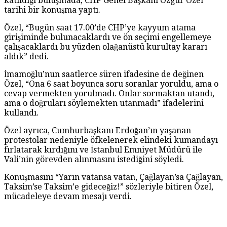
katıldığı buluşmada, CHP Genel Başkanı Özgür Özel
tarihi bir konuşma yaptı.
Özel, “Bugün saat 17.00’de CHP’ye kayyum atama
girişiminde bulunacaklardı ve ön seçimi engellemeye
çalışacaklardı bu yüzden olağanüstü kurultay kararı
aldık” dedi.
İmamoğlu’nun saatlerce süren ifadesine de değinen
Özel, “Ona 6 saat boyunca soru soranlar yoruldu, ama o
cevap vermekten yorulmadı. Onlar sormaktan utandı,
ama o doğruları söylemekten utanmadı” ifadelerini
kullandı.
Özel ayrıca, Cumhurbaşkanı Erdoğan’ın yaşanan
protestolar nedeniyle öfkelenerek elindeki kumandayı
fırlatarak kırdığını ve İstanbul Emniyet Müdürü ile
Vali’nin görevden alınmasını istediğini söyledi.
Konuşmasını “Yarın vatansa vatan, Çağlayan’sa Çağlayan,
Taksim’se Taksim’e gideceğiz!” sözleriyle bitiren Özel,
mücadeleye devam mesajı verdi.