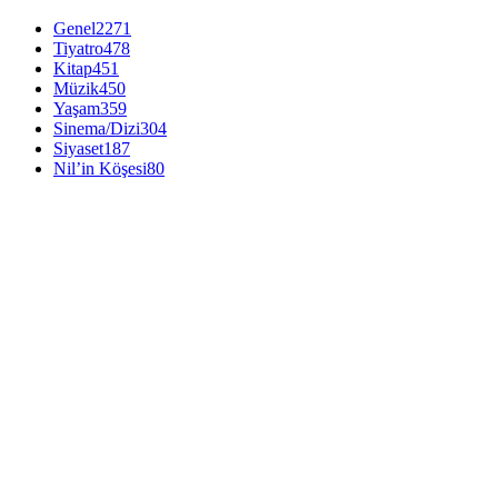
Genel
2271
Tiyatro
478
Kitap
451
Müzik
450
Yaşam
359
Sinema/Dizi
304
Siyaset
187
Nil’in Köşesi
80