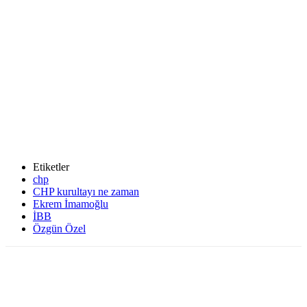
Etiketler
chp
CHP kurultayı ne zaman
Ekrem İmamoğlu
İBB
Özgün Özel