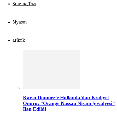
Sinema/Dizi
Siyaset
Müzik
Karsu Dönmez’e Hollanda’dan Kraliyet
Onuru: “Orange-Nassau Nişanı Şövalyesi”
İlan Edildi