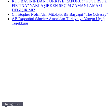
RUS BASININDAN TÜRKİYE RAPORU: “KUSURSUZ
FIRTINA” YAKLAŞIRKEN SEÇİM ZAMANLAMASI
DEĞİŞİR Mİ?
Christopher Nolan’dan Mitolojik Bir Başyapıt “The Odyssey”
AB Raportörü Sánchez Amor’dan Türkiye’ye Yangın Uçağı
Teşekkürü
Katagoriler